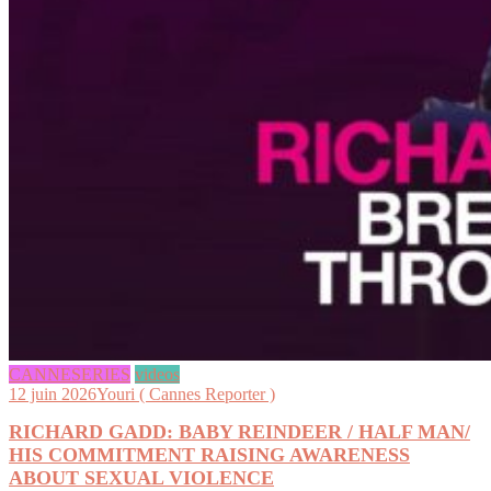
CANNESERIES
videos
12 juin 2026
Youri ( Cannes Reporter )
RICHARD GADD: BABY REINDEER / HALF MAN/
HIS COMMITMENT RAISING AWARENESS
ABOUT SEXUAL VIOLENCE