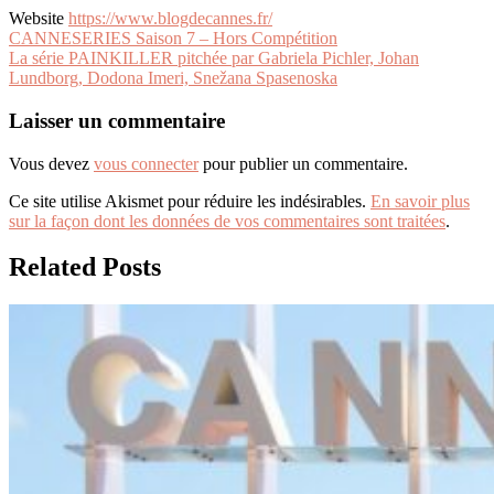
Website
https://www.blogdecannes.fr/
Navigation
CANNESERIES Saison 7 – Hors Compétition
La série PAINKILLER pitchée par Gabriela Pichler, Johan
de
Lundborg, Dodona Imeri, Snežana Spasenoska
l’article
Laisser un commentaire
Vous devez
vous connecter
pour publier un commentaire.
Ce site utilise Akismet pour réduire les indésirables.
En savoir plus
sur la façon dont les données de vos commentaires sont traitées
.
Related Posts