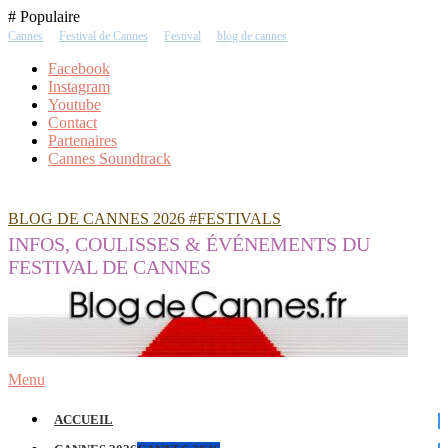
Skip
# Populaire
To
Cannes
Festival de Cannes
Festival
blog de cannes
Content
Facebook
Instagram
Youtube
Contact
Partenaires
Cannes Soundtrack
BLOG DE CANNES 2026 #FESTIVALS
INFOS, COULISSES & ÉVÉNEMENTS DU
FESTIVAL DE CANNES
Menu
ACCUEIL