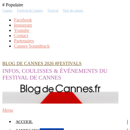
Skip
# Populaire
To
Cannes
Festival de Cannes
Festival
blog de cannes
Content
Facebook
Instagram
Youtube
Contact
Partenaires
Cannes Soundtrack
BLOG DE CANNES 2026 #FESTIVALS
INFOS, COULISSES & ÉVÉNEMENTS DU
FESTIVAL DE CANNES
Menu
ACCUEIL