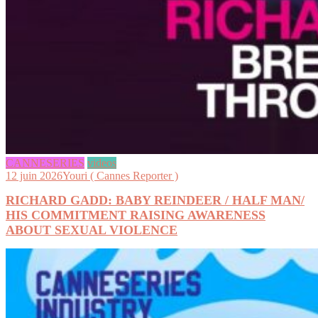
CANNESERIES
videos
12 juin 2026
Youri ( Cannes Reporter )
RICHARD GADD: BABY REINDEER / HALF MAN/
HIS COMMITMENT RAISING AWARENESS
ABOUT SEXUAL VIOLENCE