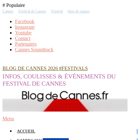
Skip
# Populaire
To
Cannes
Festival de Cannes
Festival
blog de cannes
Content
Facebook
Instagram
Youtube
Contact
Partenaires
Cannes Soundtrack
BLOG DE CANNES 2026 #FESTIVALS
INFOS, COULISSES & ÉVÉNEMENTS DU
FESTIVAL DE CANNES
Menu
ACCUEIL