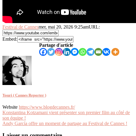
Festival de Cannes
mer, mai 20, 2026 9:25am
URL:
Embed:
Partage d'article
Youri ( Cannes Reporter )
Website
https://www.blogdecannes.fr/
Navigation
Konstantina Kotzamani vient présenter son premier film au côté de
son équipe !
de
Andy García offre un moment de partage au Festival de Cannes !
l’article
Laisser un commentaire