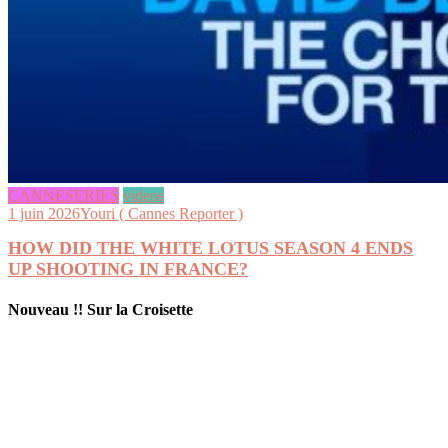
CANNESERIES
videos
1 juin 2026
Youri ( Cannes Reporter )
HOW DID THE WHITE LOTUS SEASON 4 ENDS
UP SHOOTING IN FRANCE?
Nouveau !! Sur la Croisette