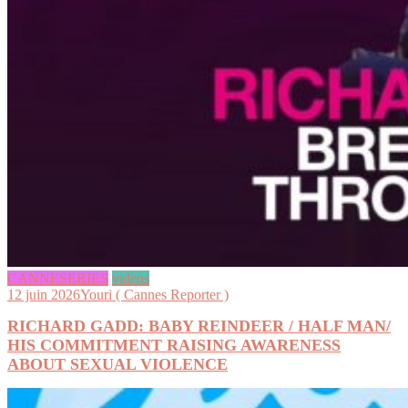
CANNESERIES
videos
12 juin 2026
Youri ( Cannes Reporter )
RICHARD GADD: BABY REINDEER / HALF MAN/
HIS COMMITMENT RAISING AWARENESS
ABOUT SEXUAL VIOLENCE