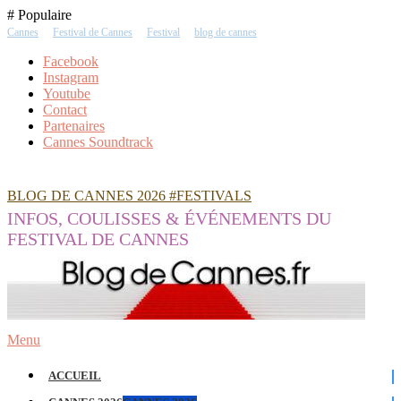
Skip
# Populaire
To
Cannes
Festival de Cannes
Festival
blog de cannes
Content
Facebook
Instagram
Youtube
Contact
Partenaires
Cannes Soundtrack
BLOG DE CANNES 2026 #FESTIVALS
INFOS, COULISSES & ÉVÉNEMENTS DU
FESTIVAL DE CANNES
Menu
ACCUEIL