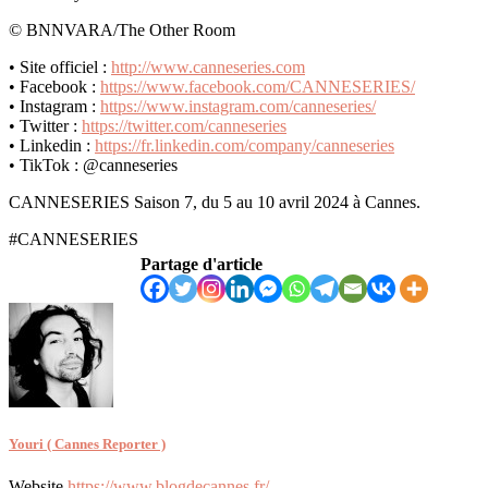
© BNNVARA/The Other Room
• Site officiel :
http://www.canneseries.com
• Facebook :
https://www.facebook.com/CANNESERIES/
• Instagram :
https://www.instagram.com/canneseries/
• Twitter :
https://twitter.com/canneseries
• Linkedin :
https://fr.linkedin.com/company/canneseries
• TikTok : @canneseries
CANNESERIES Saison 7, du 5 au 10 avril 2024 à Cannes.
#CANNESERIES
Partage d'article
Youri ( Cannes Reporter )
Website
https://www.blogdecannes.fr/