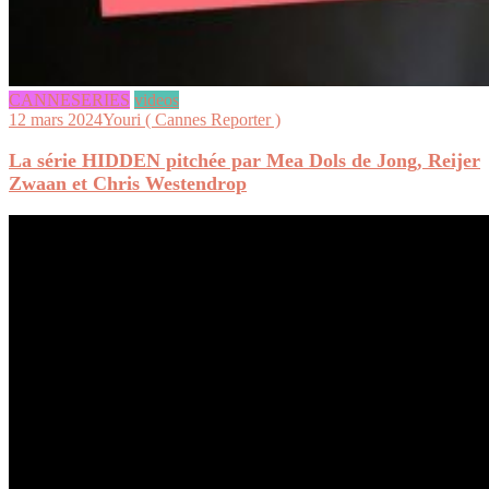
CANNESERIES
videos
12 mars 2024
Youri ( Cannes Reporter )
La série HIDDEN pitchée par Mea Dols de Jong, Reijer
Zwaan et Chris Westendrop