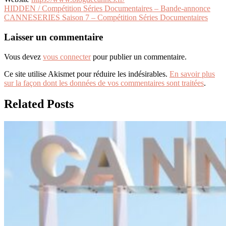
Navigation
HIDDEN / Compétition Séries Documentaires – Bande-annonce
CANNESERIES Saison 7 – Compétition Séries Documentaires
de
l’article
Laisser un commentaire
Vous devez
vous connecter
pour publier un commentaire.
Ce site utilise Akismet pour réduire les indésirables.
En savoir plus
sur la façon dont les données de vos commentaires sont traitées
.
Related Posts