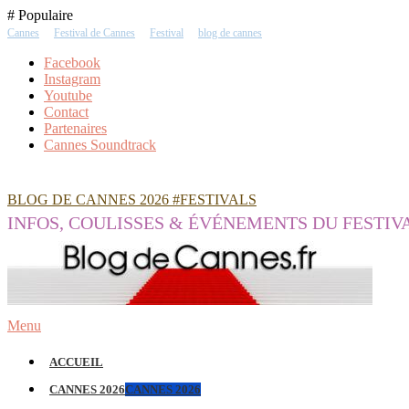
Skip
# Populaire
To
Cannes
Festival de Cannes
Festival
blog de cannes
Content
Facebook
Instagram
Youtube
Contact
Partenaires
Cannes Soundtrack
BLOG DE CANNES 2026 #FESTIVALS
INFOS, COULISSES & ÉVÉNEMENTS DU FESTIV
Menu
ACCUEIL
CANNES 2026
CANNES 2026