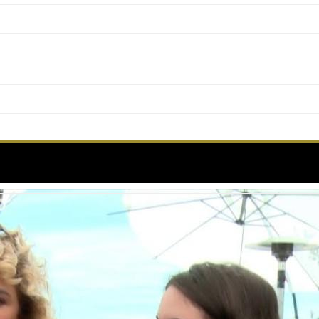
éance de Valeria Golino et Luana Bajrami – Cannes