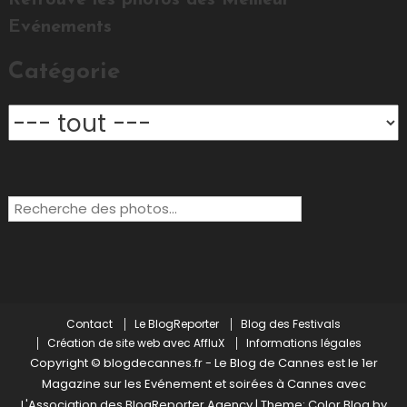
Evénements
Catégorie
Rechercher:
Contact
Le BlogReporter
Blog des Festivals
Création de site web avec AffluX
Informations légales
Copyright © blogdecannes.fr - Le Blog de Cannes est le 1er
Magazine sur les Evénement et soirées à Cannes avec
L'Association des BlogReporter Agency
|
Theme: Color Blog by