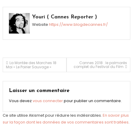
Youri ( Cannes Reporter )
Website
https://www.blogdecannes.fr/
Navigation
La Montée des Marches 18
Cannes 2018 : le palmarès
complet du Festival du Film
Mai « Le Poirier Sauvage »
de
l’article
Laisser un commentaire
Vous devez
vous connecter
pour publier un commentaire.
Ce site utilise Akismet pour réduire les indésirables.
En savoir plus
sur la façon dont les données de vos commentaires sont traitées
.