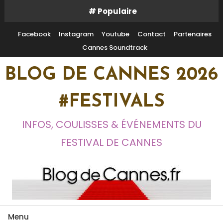
Skip
# Populaire
To
Content
Facebook
Instagram
Youtube
Contact
Partenaires
Cannes Soundtrack
BLOG DE CANNES 2026
#FESTIVALS
INFOS, COULISSES & ÉVÉNEMENTS DU
FESTIVAL DE CANNES
Menu