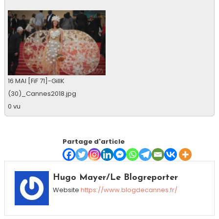
16 MAI [FiF 71]-GillK
(30)_Cannes2018.jpg
0 vu
Partage d'article
Hugo Mayer/Le Blogreporter
Website
https://www.blogdecannes.fr/