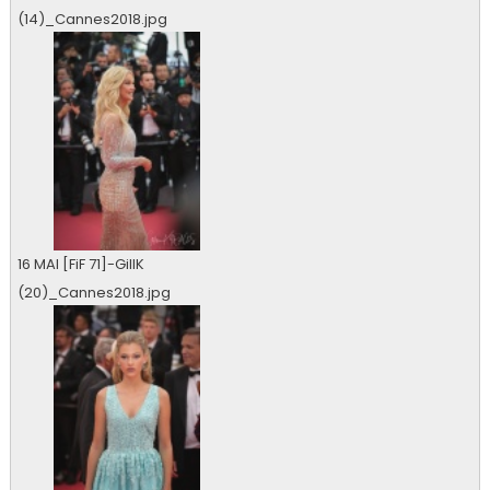
(14)_Cannes2018.jpg
0 vu
16 MAI [FiF 71]-GillK
(20)_Cannes2018.jpg
0 vu