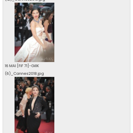
0 vu
16 MAI [FiF 71]-GillK
(6)_Cannes2018.jpg
0 vu