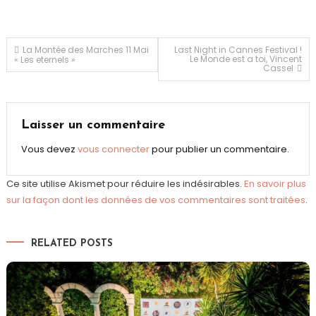
Navigation
La Montée des Marches 11 Mai
Last Night in Cannes Festival !
Le Monde est a toi, Vincent
« Les eternels »
Cassel
de
l’article
Laisser un commentaire
Vous devez
vous connecter
pour publier un commentaire.
Ce site utilise Akismet pour réduire les indésirables.
En savoir plus
sur la façon dont les données de vos commentaires sont traitées
.
RELATED POSTS