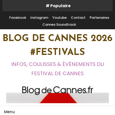
Skip
# Populaire
To
Content
Facebook
Instagram
Youtube
Contact
Partenaires
Cannes Soundtrack
BLOG DE CANNES 2026
#FESTIVALS
INFOS, COULISSES & ÉVÉNEMENTS DU
FESTIVAL DE CANNES
Menu