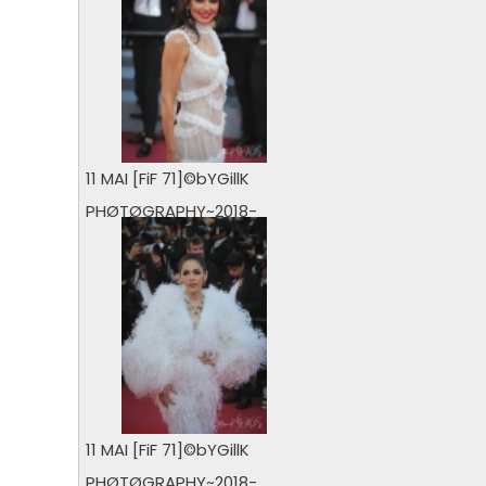
11 MAI [FiF 71]©bYGillK
PHØTØGRAPHY~2018-
82.jpg
0 vu
11 MAI [FiF 71]©bYGillK
PHØTØGRAPHY~2018-