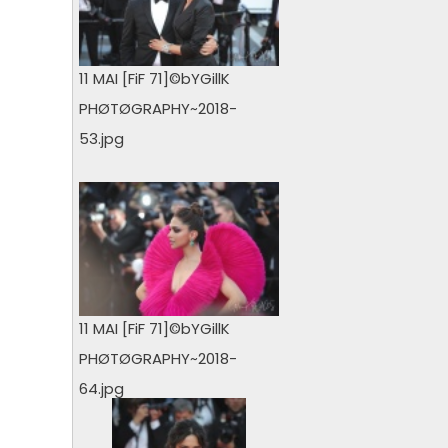
11 MAI [FiF 71]©bYGillK
PHØTØGRAPHY~2018-
53.jpg
0 vu
11 MAI [FiF 71]©bYGillK
PHØTØGRAPHY~2018-
64.jpg
0 vu