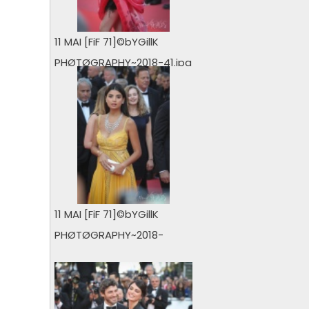
11 MAI [FiF 71]©bYGillK
PHØTØGRAPHY~2018-41.jpg
0 vu
11 MAI [FiF 71]©bYGillK
PHØTØGRAPHY~2018-
45.jpg
0 vu