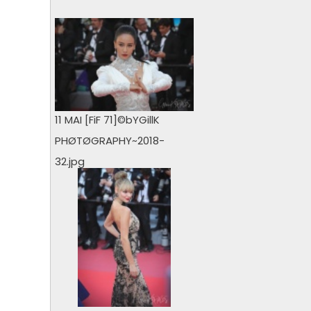
0 vu
11 MAI [FiF 71]©bYGillK
PHØTØGRAPHY~2018-
32.jpg
0 vu