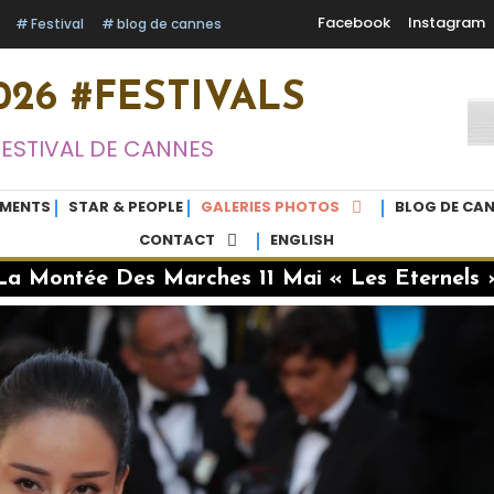
Facebook
Instagram
Festival
blog de cannes
26 #FESTIVALS
FESTIVAL DE CANNES
EMENTS
STAR & PEOPLE
GALERIES PHOTOS
BLOG DE CAN
CONTACT
ENGLISH
La Montée Des Marches 11 Mai « Les Eternels 