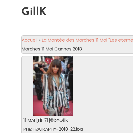
GillK
Accueil
»
La Montée des Marches 11 Mai "Les eterne
Marches 11 Mai Cannes 2018
11 MAI [FiF 71]©bYGillK
PHØTØGRAPHY~2018-22.jpg