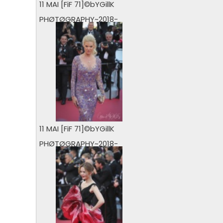
11 MAI [FiF 71]©bYGillK
PHØTØGRAPHY~2018-
36.jpg
0 vu
11 MAI [FiF 71]©bYGillK
PHØTØGRAPHY~2018-
40.jpg
0 vu