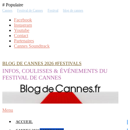
Skip
# Populaire
To
Cannes
Festival de Cannes
Festival
blog de cannes
Content
Facebook
Instagram
Youtube
Contact
Partenaires
Cannes Soundtrack
BLOG DE CANNES 2026 #FESTIVALS
INFOS, COULISSES & ÉVÉNEMENTS DU
FESTIVAL DE CANNES
Menu
ACCUEIL