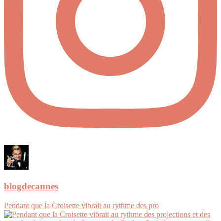
blogdecannes
Pendant que la Croisette vibrait au rythme des pro