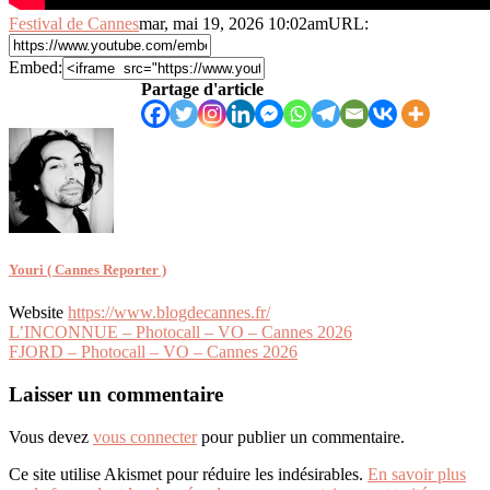
Festival de Cannes
mar, mai 19, 2026 10:02am
URL:
Embed:
Partage d'article
Youri ( Cannes Reporter )
Website
https://www.blogdecannes.fr/
Navigation
L’INCONNUE – Photocall – VO – Cannes 2026
FJORD – Photocall – VO – Cannes 2026
de
l’article
Laisser un commentaire
Vous devez
vous connecter
pour publier un commentaire.
Ce site utilise Akismet pour réduire les indésirables.
En savoir plus