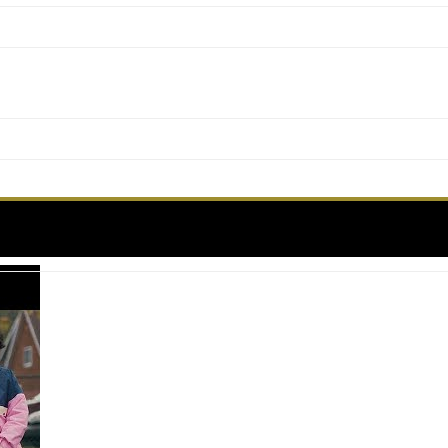
son des Folles – Short Form Competition – CANN