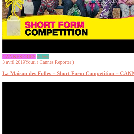
CANNESERIES
videos
3 avril 2019
Youri ( Cannes Reporter )
La Maison des Folles – Short Form Competition – C