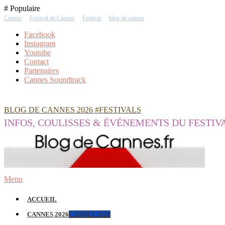
Skip
# Populaire
To
Cannes
Festival de Cannes
Festival
blog de cannes
Content
Facebook
Instagram
Youtube
Contact
Partenaires
Cannes Soundtrack
BLOG DE CANNES 2026 #FESTIVALS
INFOS, COULISSES & ÉVÉNEMENTS DU FESTIV
Menu
ACCUEIL
CANNES 2026
CANNES 2026