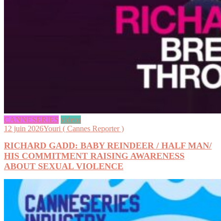
CANNESERIES
videos
12 juin 2026
Youri ( Cannes Reporter )
RICHARD GADD: BABY REINDEER / HALF MAN/
HIS COMMITMENT RAISING AWARENESS
ABOUT SEXUAL VIOLENCE