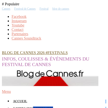
Skip
# Populaire
To
Cannes
Festival de Cannes
Festival
blog de cannes
Content
Facebook
Instagram
Youtube
Contact
Partenaires
Cannes Soundtrack
BLOG DE CANNES 2026 #FESTIVALS
INFOS, COULISSES & ÉVÉNEMENTS DU
FESTIVAL DE CANNES
Menu
ACCUEIL