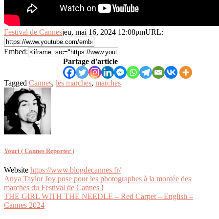
Festival de Cannes
jeu, mai 16, 2024 12:08pm
URL:
Embed:
Partage d'article
Tagged
Cannes
,
les marches
,
marches
Youri ( Cannes Reporter )
Website
https://www.blogdecannes.fr/
Navigation
Anya Taylor Joy pose pour les photographes à la montée des
marches du Festival de Cannes !
de
THE GIRL WITH THE NEEDLE – Red Carpet – English –
l’article
Cannes 2024