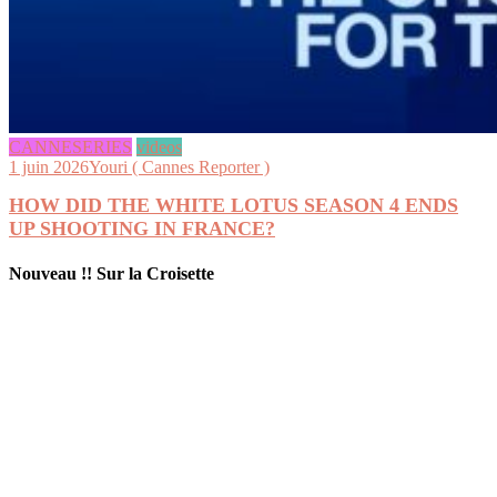
CANNESERIES
videos
1 juin 2026
Youri ( Cannes Reporter )
HOW DID THE WHITE LOTUS SEASON 4 ENDS
UP SHOOTING IN FRANCE?
Nouveau !! Sur la Croisette