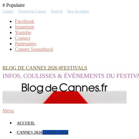
Skip
# Populaire
To
Cannes
Festival de Cannes
Festival
blog de cannes
Content
Facebook
Instagram
Youtube
Contact
Partenaires
Cannes Soundtrack
BLOG DE CANNES 2026 #FESTIVALS
INFOS, COULISSES & ÉVÉNEMENTS DU FESTIV
Menu
ACCUEIL
CANNES 2026
CANNES 2026