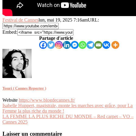
Festival de Cannes
lun, mai 19, 2025 7:16am
URL:
Embed:
Partage d'article
Youri ( Cannes Reporter )
Website
https://www.blogdecannes.fr/
Navigation
Isabelle Huppert, magistrale, monte les marches avec grâce, pour La
Femme la plus riche du monde !
de
LA FEMME LA PLUS RICHE DU MONDE – Red carpet – VO –
l’article
Cannes 2025
Laisser un commentaire