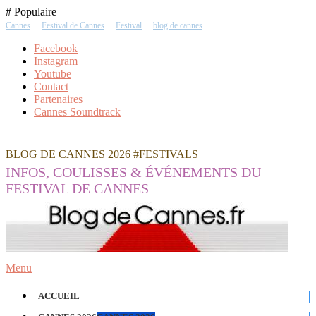
Skip
# Populaire
To
Cannes
Festival de Cannes
Festival
blog de cannes
Content
Facebook
Instagram
Youtube
Contact
Partenaires
Cannes Soundtrack
BLOG DE CANNES 2026 #FESTIVALS
INFOS, COULISSES & ÉVÉNEMENTS DU
FESTIVAL DE CANNES
Menu
ACCUEIL