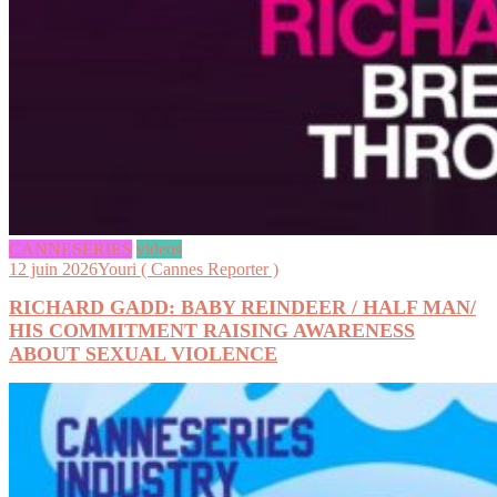
CANNESERIES
videos
12 juin 2026
Youri ( Cannes Reporter )
RICHARD GADD: BABY REINDEER / HALF MAN/
HIS COMMITMENT RAISING AWARENESS
ABOUT SEXUAL VIOLENCE