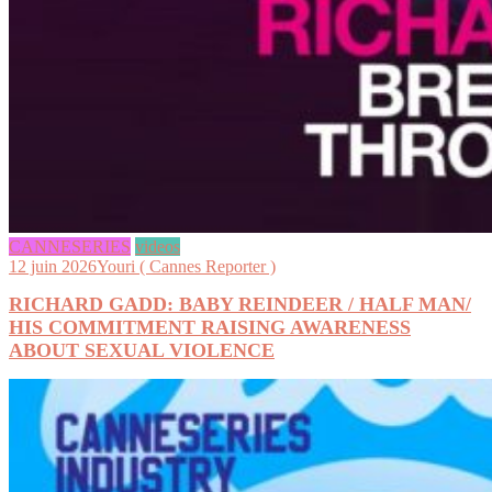
CANNESERIES
videos
12 juin 2026
Youri ( Cannes Reporter )
RICHARD GADD: BABY REINDEER / HALF MAN/
HIS COMMITMENT RAISING AWARENESS
ABOUT SEXUAL VIOLENCE