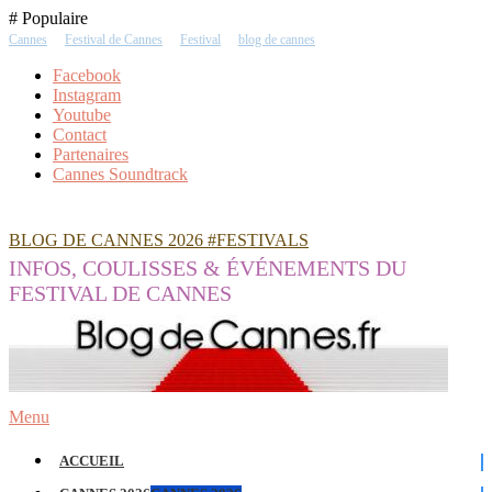
Skip
# Populaire
To
Cannes
Festival de Cannes
Festival
blog de cannes
Content
Facebook
Instagram
Youtube
Contact
Partenaires
Cannes Soundtrack
BLOG DE CANNES 2026 #FESTIVALS
INFOS, COULISSES & ÉVÉNEMENTS DU
FESTIVAL DE CANNES
Menu
ACCUEIL