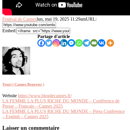
Festival de Cannes
lun, mai 19, 2025 11:29am
URL:
Embed:
Partage d'article
Youri ( Cannes Reporter )
Website
https://www.blogdecannes.fr/
Navigation
LA FEMME LA PLUS RICHE DU MONDE – Conférence de
Presse – Français – Cannes 2025
de
LA FEMME LA PLUS RICHE DU MONDE – Press Conference
l’article
– English – Cannes 2025
Laisser un commentaire