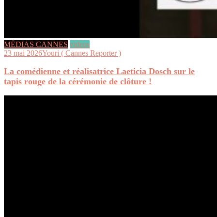
MÉDIAS CANNES
videos
23 mai 2026
Youri ( Cannes Reporter )
La comédienne et réalisatrice Laeticia Dosch sur le
tapis rouge de la cérémonie de clôture !