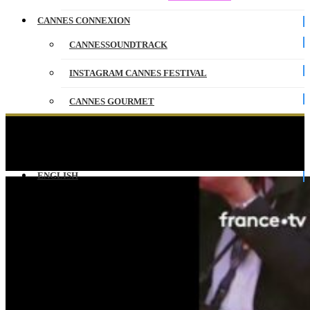
CANNES CONNEXION
CANNESSOUNDTRACK
INSTAGRAM CANNES FESTIVAL
CANNES GOURMET
CONTACT
La comédienne et réalisatrice Laeticia Dosch sur
le tapis rouge de la cérémonie de clôture !
PARTENAIRES
ENGLISH