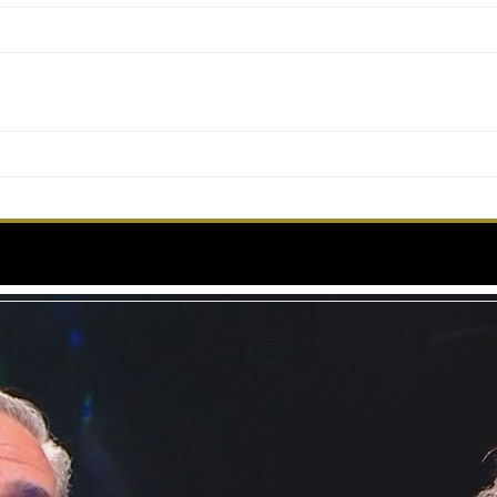
LE DE GAULLE L’ÂGE DE FER – Rang I – VO – C