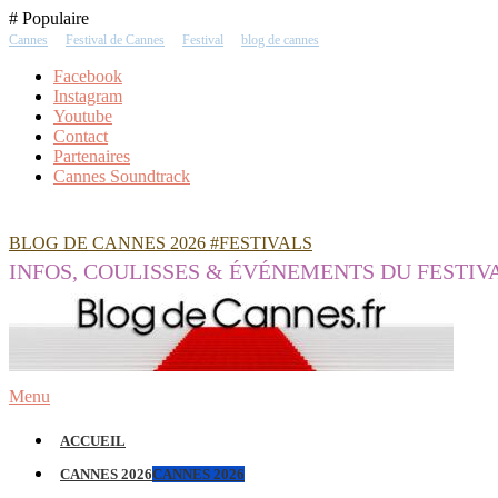
Skip
# Populaire
To
Cannes
Festival de Cannes
Festival
blog de cannes
Content
Facebook
Instagram
Youtube
Contact
Partenaires
Cannes Soundtrack
BLOG DE CANNES 2026 #FESTIVALS
INFOS, COULISSES & ÉVÉNEMENTS DU FESTIV
Menu
ACCUEIL
CANNES 2026
CANNES 2026