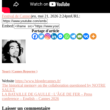
Festival de Cannes
jeu, mai 21, 2026 2:24pm
URL:
Embed:
Partage d'article
Youri ( Cannes Reporter )
Website
https://www.blogdecannes.fr/
Navigation
The historical memory on the collaboration questioned by NOTRE
SALUT
de
LA BATAILLE DE GAULLE : L’ÂGE DE FER – Press
l’article
conference – English – Cannes 2026
Laisser un commentaire