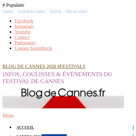
Skip
# Populaire
To
Cannes
Festival de Cannes
Festival
blog de cannes
Content
Facebook
Instagram
Youtube
Contact
Partenaires
Cannes Soundtrack
BLOG DE CANNES 2026 #FESTIVALS
INFOS, COULISSES & ÉVÉNEMENTS DU
FESTIVAL DE CANNES
Menu
ACCUEIL