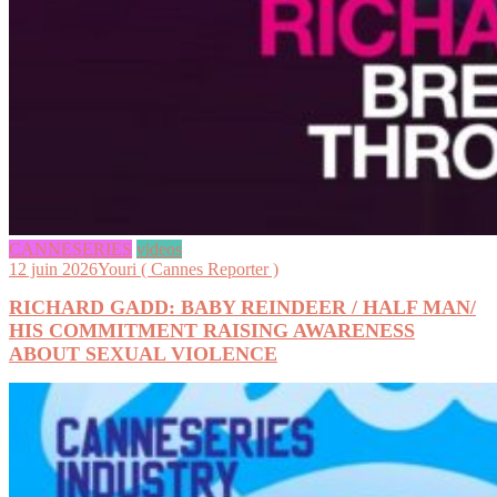
CANNESERIES
videos
12 juin 2026
Youri ( Cannes Reporter )
RICHARD GADD: BABY REINDEER / HALF MAN/
HIS COMMITMENT RAISING AWARENESS
ABOUT SEXUAL VIOLENCE