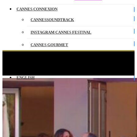
CANNES CONNEXION
CANNESSOUNDTRACK
INSTAGRAM CANNES FESTIVAL
CANNES GOURMET
CONTACT
JURY OFFICIEL – Red Carpet Awards – VO –
Cannes 2025
PARTENAIRES
ENGLISH