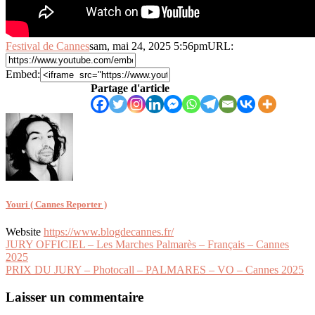
Festival de Cannes
sam, mai 24, 2025 5:56pm
URL:
Embed:
Partage d'article
Youri ( Cannes Reporter )
Website
https://www.blogdecannes.fr/
Navigation
JURY OFFICIEL – Les Marches Palmarès – Français – Cannes
2025
de
PRIX DU JURY – Photocall – PALMARES – VO – Cannes 2025
l’article
Laisser un commentaire