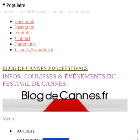
Skip
# Populaire
To
Cannes
Festival de Cannes
Festival
blog de cannes
Content
Facebook
Instagram
Youtube
Contact
Partenaires
Cannes Soundtrack
BLOG DE CANNES 2026 #FESTIVALS
INFOS, COULISSES & ÉVÉNEMENTS DU
FESTIVAL DE CANNES
Menu
ACCUEIL