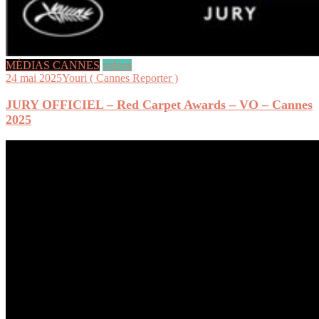
MÉDIAS CANNES
videos
24 mai 2025
Youri ( Cannes Reporter )
JURY OFFICIEL – Red Carpet Awards – VO – Cannes
2025