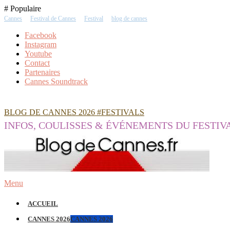
Skip
# Populaire
To
Cannes
Festival de Cannes
Festival
blog de cannes
Content
Facebook
Instagram
Youtube
Contact
Partenaires
Cannes Soundtrack
BLOG DE CANNES 2026 #FESTIVALS
INFOS, COULISSES & ÉVÉNEMENTS DU FESTIV
Menu
ACCUEIL
CANNES 2026
CANNES 2026