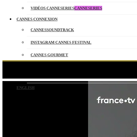
VIDÉOS CANNESERIES
CANNESERIES
CANNES CONNEXION
CANNESSOUNDTRACK
INSTAGRAM CANNES FESTIVAL
CANNES GOURMET
CONTACT
Juliette Binoche s
PARTENAIRES
ENGLISH