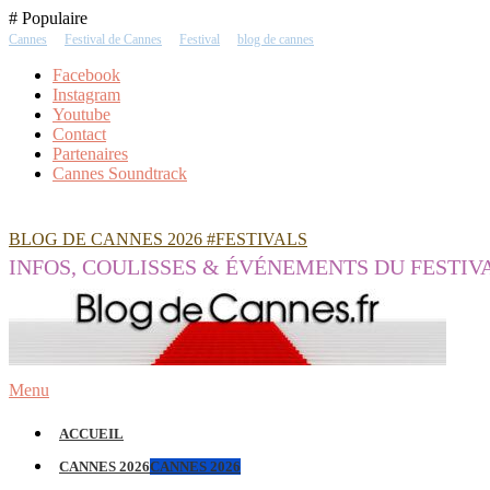
Skip
# Populaire
To
Cannes
Festival de Cannes
Festival
blog de cannes
Content
Facebook
Instagram
Youtube
Contact
Partenaires
Cannes Soundtrack
BLOG DE CANNES 2026 #FESTIVALS
INFOS, COULISSES & ÉVÉNEMENTS DU FESTIV
Menu
ACCUEIL
CANNES 2026
CANNES 2026