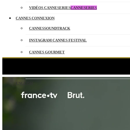
VIDÉOS CANNESERIES
CANNESERIES
CANNES CONNEXION
CANNESSOUNDTRACK
INSTAGRAM CANNES FESTIVAL
CANNES GOURMET
CONTACT
JULIETTE BINO
PARTENAIRES
ENGLISH