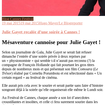
Blog Cannes Festival
19 mai 2015
19 mai 2015
Hugo Mayer/Le Blogreporter
Julie Gayet recalée d’une soirée à Cannes !
Mésaventure cannoise pour Julie Gayet !
Selon un journaliste de Gala, Julie Gayet se serait fait refuser
dimanche l’entrée d’une soirée privée à deux reprises par
un « physionomiste » qui semble t-il n’aurait pas reconnu (?) la
compagne de François Hollande qui fait pourtant les gros titres
depuis de nombreux mois et qui présentait son film
Comoara
(
Le
Trésor
) réalisé par Corneliu Porumboiu et est sélectionné dans « Un
certain regard » au festival de cinéma.
Elle aurait pris cela avec le sourire et serait partie sans faire d’histoire
songeant déjà à la soirée qu’elle organiserait elle même le Lundi soir.
Au Festival de Cannes, chaque année a son lot d’anecdotes
croustillantes et insolites, et celle ci fera surement sourire dans les