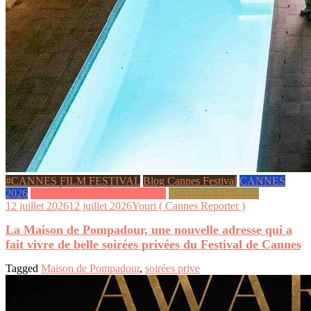
#CANNES FILM FESTIVAL
Blog Cannes Festival
CANNES
2026
SOIRÉES & ÉVÉNEMENTS
STARS & PEOPLE
12 juillet 2026
12 juillet 2026
Youri ( Cannes Reporter )
La Maison de Pompadour, une nouvelle adresse qui a
fait vivre de belle soirées privées du Festival de Cannes
Tagged
Maison de Pompadour
,
soirées prive