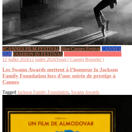
#CANNES FILM FESTIVAL
Blog Cannes Festival
CANNES
2026
FASHION IN FESTIVAL
SOIRÉES & ÉVÉNEMENTS
12 juillet 2026
12 juillet 2026
Youri ( Cannes Reporter )
Les Swann Awards mettent à l’honneur la Jackson
Family Foundation lors d’une soirée de prestige à
Cannes
Tagged
Jackson Family Foundation
,
Swann Awards