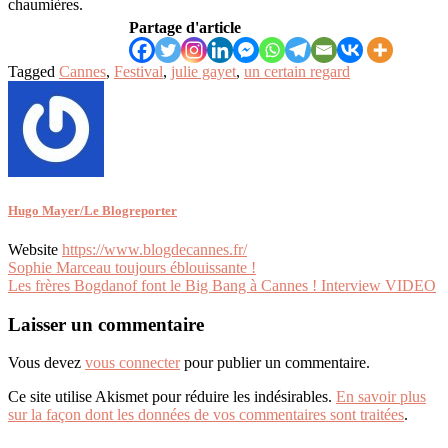
chaumières.
Partage d'article
Tagged
Cannes
,
Festival
,
julie gayet
,
un certain regard
Hugo Mayer/Le Blogreporter
Website
https://www.blogdecannes.fr/
Navigation
Sophie Marceau toujours éblouissante !
Les frères Bogdanof font le Big Bang à Cannes ! Interview VIDEO
de
l’article
Laisser un commentaire
Vous devez
vous connecter
pour publier un commentaire.
Ce site utilise Akismet pour réduire les indésirables.
En savoir plus
sur la façon dont les données de vos commentaires sont traitées
.