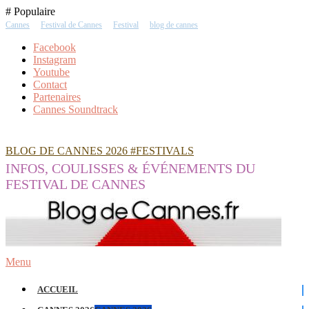
Skip
# Populaire
To
Cannes
Festival de Cannes
Festival
blog de cannes
Content
Facebook
Instagram
Youtube
Contact
Partenaires
Cannes Soundtrack
BLOG DE CANNES 2026 #FESTIVALS
INFOS, COULISSES & ÉVÉNEMENTS DU
FESTIVAL DE CANNES
Menu
ACCUEIL