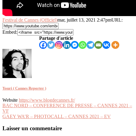
Festival de Cannes (Officiel)
mar, juillet 13, 2021 2:47pm
URL:
Embed:
Partage d'article
Youri ( Cannes Reporter )
Website
https://www.blogdecannes.fr/
Navigation
BAC NORD – CONFERENCE DE PRESSE – CANNES 2021 –
VF
de
GAEY WA’R – PHOTOCALL – CANNES 2021 – EV
l’article
Laisser un commentaire