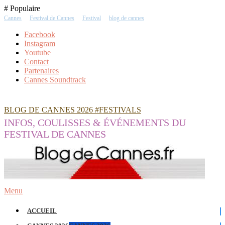
Skip
# Populaire
To
Cannes
Festival de Cannes
Festival
blog de cannes
Content
Facebook
Instagram
Youtube
Contact
Partenaires
Cannes Soundtrack
BLOG DE CANNES 2026 #FESTIVALS
INFOS, COULISSES & ÉVÉNEMENTS DU
FESTIVAL DE CANNES
Menu
ACCUEIL