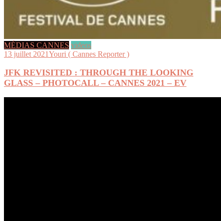
MÉDIAS CANNES
videos
13 juillet 2021
Youri ( Cannes Reporter )
JFK REVISITED : THROUGH THE LOOKING
GLASS – PHOTOCALL – CANNES 2021 – EV