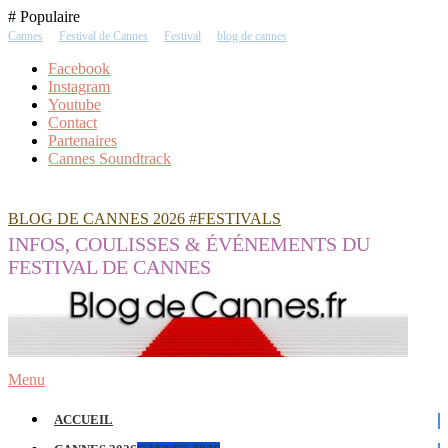
Skip
# Populaire
To
Cannes
Festival de Cannes
Festival
blog de cannes
Content
Facebook
Instagram
Youtube
Contact
Partenaires
Cannes Soundtrack
BLOG DE CANNES 2026 #FESTIVALS
INFOS, COULISSES & ÉVÉNEMENTS DU
FESTIVAL DE CANNES
Menu
ACCUEIL