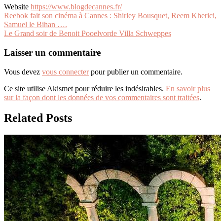
Website
https://www.blogdecannes.fr/
Navigation
Reebok fait son cinéma à Cannes : Shirley Bousquet, Reem Kherici,
Samuel le Bihan ….
de
Le Grand soir de Benoit Pooelvorde Villa Schweppes
l’article
Laisser un commentaire
Vous devez
vous connecter
pour publier un commentaire.
Ce site utilise Akismet pour réduire les indésirables.
En savoir plus
sur la façon dont les données de vos commentaires sont traitées
.
Related Posts