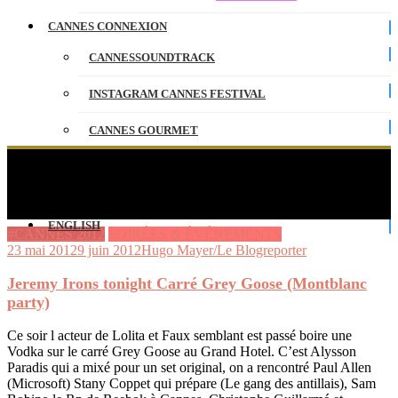
CANNES CONNEXION
CANNESSOUNDTRACK
INSTAGRAM CANNES FESTIVAL
CANNES GOURMET
CONTACT
Jeremy Irons tonight Carré Grey Goose
(Montblanc party)
PARTENAIRES
ENGLISH
#CANNES 2012
SOIRÉES & ÉVÉNEMENTS
23 mai 2012
9 juin 2012
Hugo Mayer/Le Blogreporter
Jeremy Irons tonight Carré Grey Goose (Montblanc
party)
Ce soir l acteur de Lolita et Faux semblant est passé boire une
Vodka sur le carré Grey Goose au Grand Hotel. C’est Alysson
Paradis qui a mixé pour un set original, on a rencontré Paul Allen
(Microsoft) Stany Coppet qui prépare (Le gang des antillais), Sam