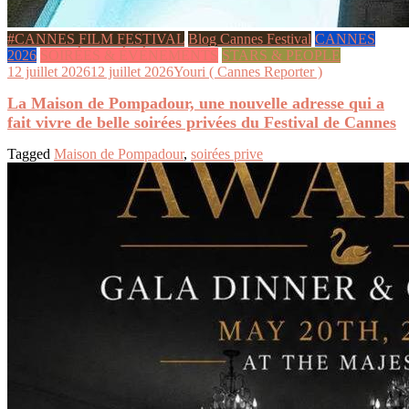
#CANNES FILM FESTIVAL
Blog Cannes Festival
CANNES
2026
SOIRÉES & ÉVÉNEMENTS
STARS & PEOPLE
12 juillet 2026
12 juillet 2026
Youri ( Cannes Reporter )
La Maison de Pompadour, une nouvelle adresse qui a
fait vivre de belle soirées privées du Festival de Cannes
Tagged
Maison de Pompadour
,
soirées prive