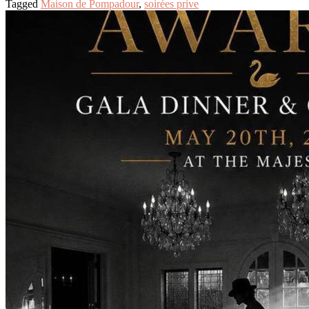
Tagged
Maison de Pompadour
,
soirées prive