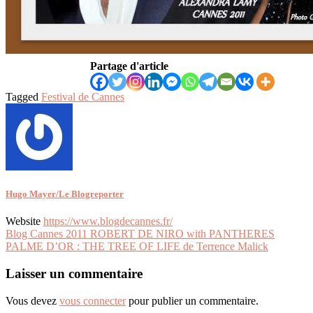
Partage d'article
Tagged
Festival de Cannes
Hugo Mayer/Le Blogreporter
Website
https://www.blogdecannes.fr/
Navigation
Blog Cannes 2011 ROBERT DE NIRO with PANTHERES
PALME D’OR : THE TREE OF LIFE de Terrence Malick
de
l’article
Laisser un commentaire
Vous devez
vous connecter
pour publier un commentaire.