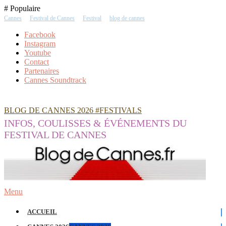
Skip
# Populaire
To
Cannes
Festival de Cannes
Festival
blog de cannes
Content
Facebook
Instagram
Youtube
Contact
Partenaires
Cannes Soundtrack
BLOG DE CANNES 2026 #FESTIVALS
INFOS, COULISSES & ÉVÉNEMENTS DU
FESTIVAL DE CANNES
Menu
ACCUEIL