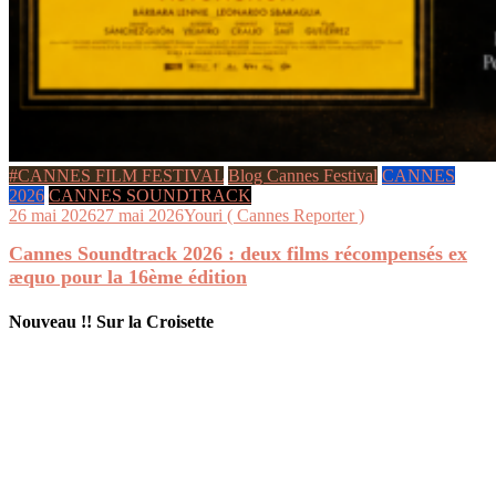
#CANNES FILM FESTIVAL
Blog Cannes Festival
CANNES
2026
CANNES SOUNDTRACK
26 mai 2026
27 mai 2026
Youri ( Cannes Reporter )
Cannes Soundtrack 2026 : deux films récompensés ex
æquo pour la 16ème édition
Nouveau !! Sur la Croisette