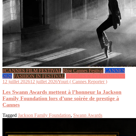
#CANNES FILM FESTIVAL
Blog Cannes Festival
CANNES
2026
FASHION IN FESTIVAL
SOIRÉES & ÉVÉNEMENTS
12 juillet 2026
12 juillet 2026
Youri ( Cannes Reporter )
Les Swann Awards mettent à l’honneur la Jackson
Family Foundation lors d’une soirée de prestige à
Cannes
Tagged
Jackson Family Foundation
,
Swann Awards