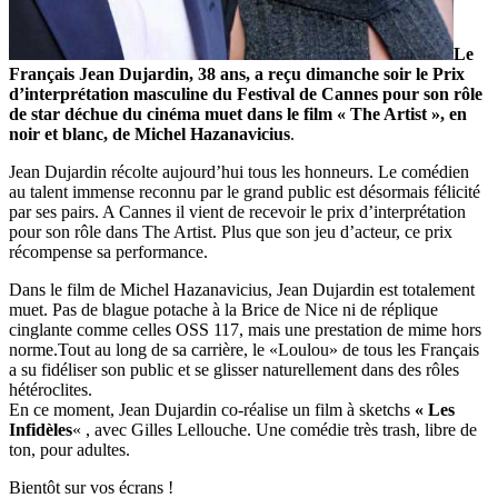
Le
Français Jean Dujardin, 38 ans, a reçu dimanche soir le Prix
d’interprétation masculine du Festival de
Cannes pour son rôle
de star déchue du cinéma muet dans le film « The Artist », en
noir et blanc, de Michel Hazanavicius
.
Jean Dujardin récolte aujourd’hui tous les honneurs. Le comédien
au talent immense reconnu par le grand public est désormais félicité
par ses pairs. A Cannes il vient de recevoir le prix d’interprétation
pour son rôle dans The Artist. Plus que son jeu d’acteur, ce prix
récompense sa performance.
Dans le film de Michel Hazanavicius, Jean Dujardin est totalement
muet. Pas de blague potache à la Brice de Nice ni de réplique
cinglante comme celles OSS 117, mais une prestation de mime hors
norme.Tout au long de sa carrière, le «Loulou» de tous les Français
a su fidéliser son public et se glisser naturellement dans des rôles
hétéroclites.
En ce moment, Jean Dujardin co-réalise un film à sketchs
« Les
Infidèles
« , avec Gilles Lellouche. Une comédie très trash, libre de
ton, pour adultes.
Bientôt sur vos écrans !