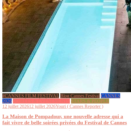
#CANNES FILM FESTIVAL
Blog Cannes Festival
CANNES
2026
SOIRÉES & ÉVÉNEMENTS
STARS & PEOPLE
12 juillet 2026
12 juillet 2026
Youri ( Cannes Reporter )
La Maison de Pompadour, une nouvelle adresse qui a
fait vivre de belle soirées privées du Festival de Cannes