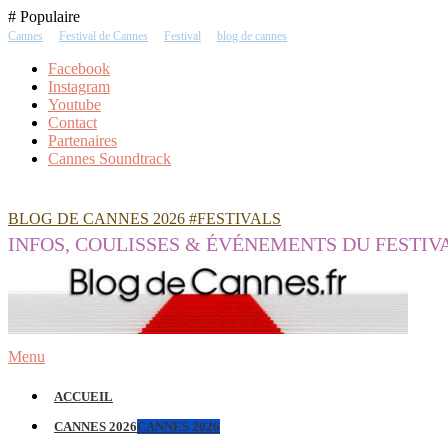
Skip
# Populaire
To
Cannes
Festival de Cannes
Festival
blog de cannes
Content
Facebook
Instagram
Youtube
Contact
Partenaires
Cannes Soundtrack
BLOG DE CANNES 2026 #FESTIVALS
INFOS, COULISSES & ÉVÉNEMENTS DU FESTIV
Menu
ACCUEIL
CANNES 2026
CANNES 2026