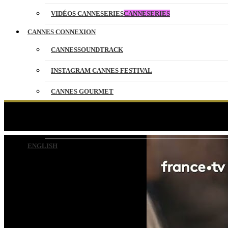
VIDÉOS CANNESERIES
CANNESERIES
CANNES CONNEXION
CANNESSOUNDTRACK
INSTAGRAM CANNES FESTIVAL
CANNES GOURMET
CONTACT
Jacques Attali, Rosalie
PARTENAIRES
ENGLISH