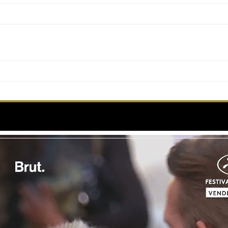
 Mann, Estelle Lefébure, Marion delorme…tous rasse