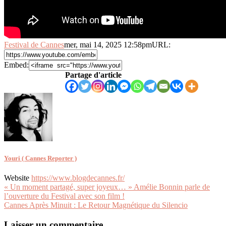
Festival de Cannes
mer, mai 14, 2025 12:58pm
URL:
Embed:
Partage d'article
Youri ( Cannes Reporter )
Website
https://www.blogdecannes.fr/
Navigation
« Un moment partagé, super joyeux… » Amélie Bonnin parle de
l’ouverture du Festival avec son film !
de
Cannes Après Minuit : Le Retour Magnétique du Silencio
l’article
Laisser un commentaire