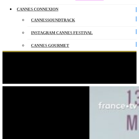
CANNES CONNEXION
CANNESSOUNDTRACK
INSTAGRAM CANNES FESTIVAL
CANNES GOURMET
CONTACT
« It was a wonderful moment to share
together… » Amélie Bonnin talks about opening
PARTENAIRES
the Festival !
ENGLISH