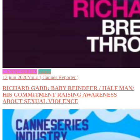
CANNESERIES
videos
12 juin 2026
Youri ( Cannes Reporter )
RICHARD GADD: BABY REINDEER / HALF MAN/
HIS COMMITMENT RAISING AWARENESS
ABOUT SEXUAL VIOLENCE