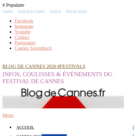
Skip
# Populaire
To
Cannes
Festival de Cannes
Festival
blog de cannes
Content
Facebook
Instagram
Youtube
Contact
Partenaires
Cannes Soundtrack
BLOG DE CANNES 2026 #FESTIVALS
INFOS, COULISSES & ÉVÉNEMENTS DU
FESTIVAL DE CANNES
Menu
ACCUEIL