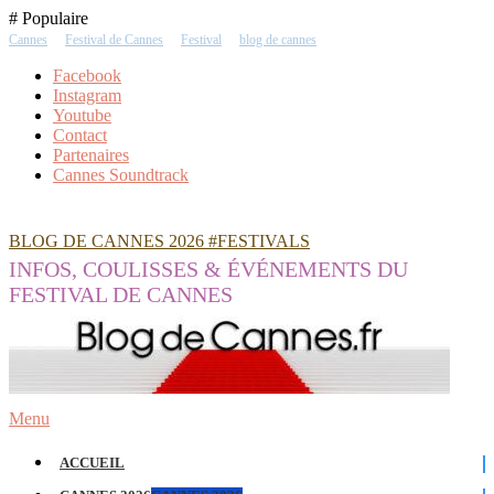
Skip
# Populaire
To
Cannes
Festival de Cannes
Festival
blog de cannes
Content
Facebook
Instagram
Youtube
Contact
Partenaires
Cannes Soundtrack
BLOG DE CANNES 2026 #FESTIVALS
INFOS, COULISSES & ÉVÉNEMENTS DU
FESTIVAL DE CANNES
Menu
ACCUEIL