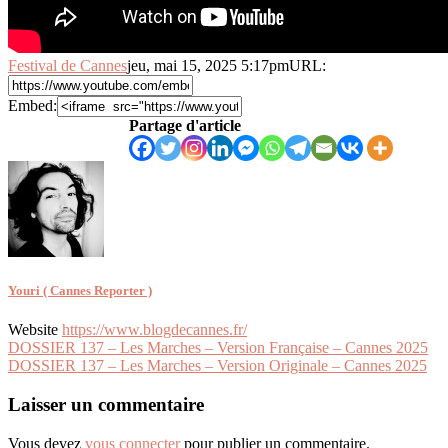
Festival de Cannes
jeu, mai 15, 2025 5:17pm
URL:
Embed:
Partage d'article
Youri ( Cannes Reporter )
Website
https://www.blogdecannes.fr/
Navigation
DOSSIER 137 – Les Marches – Version Française – Cannes 2025
DOSSIER 137 – Les Marches – Version Originale – Cannes 2025
de
l’article
Laisser un commentaire
Vous devez
vous connecter
pour publier un commentaire.