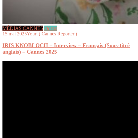
MÉDIAS CANNES
videos
15 mai 2025
Youri ( Cannes Reporter )
IRIS KNOBLOCH – Interview – Français (Sous-titré
anglais) – Cannes 2025