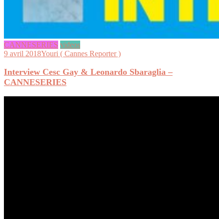
CANNESERIES
videos
9 avril 2018
Youri ( Cannes Reporter )
Interview Cesc Gay & Leonardo Sbaraglia –
CANNESERIES