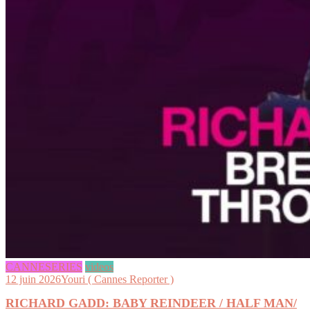
CANNESERIES
videos
12 juin 2026
Youri ( Cannes Reporter )
RICHARD GADD: BABY REINDEER / HALF MAN/