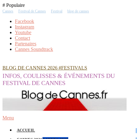
Skip
# Populaire
To
Cannes
Festival de Cannes
Festival
blog de cannes
Content
Facebook
Instagram
Youtube
Contact
Partenaires
Cannes Soundtrack
BLOG DE CANNES 2026 #FESTIVALS
INFOS, COULISSES & ÉVÉNEMENTS DU
FESTIVAL DE CANNES
Menu
ACCUEIL