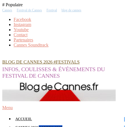
Skip
# Populaire
To
Cannes
Festival de Cannes
Festival
blog de cannes
Content
Facebook
Instagram
Youtube
Contact
Partenaires
Cannes Soundtrack
BLOG DE CANNES 2026 #FESTIVALS
INFOS, COULISSES & ÉVÉNEMENTS DU
FESTIVAL DE CANNES
Menu
ACCUEIL