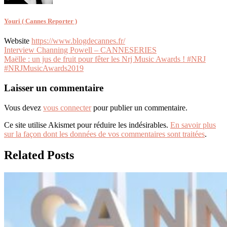
Youri ( Cannes Reporter )
Website
https://www.blogdecannes.fr/
Navigation
Interview Channing Powell – CANNESERIES
Maëlle : un jus de fruit pour fêter les Nrj Music Awards ! #NRJ
de
#NRJMusicAwards2019
l’article
Laisser un commentaire
Vous devez
vous connecter
pour publier un commentaire.
Ce site utilise Akismet pour réduire les indésirables.
En savoir plus
sur la façon dont les données de vos commentaires sont traitées
.
Related Posts