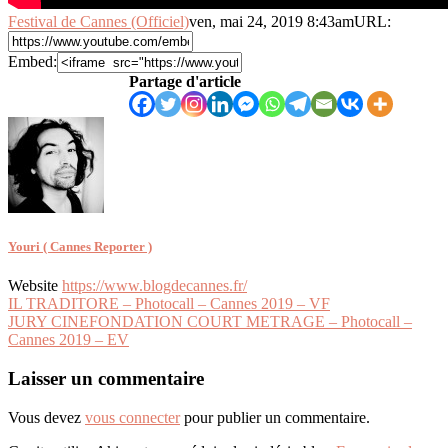
Festival de Cannes (Officiel)
ven, mai 24, 2019 8:43am
URL:
Embed:
Partage d'article
Youri ( Cannes Reporter )
Website
https://www.blogdecannes.fr/
Navigation
IL TRADITORE – Photocall – Cannes 2019 – VF
JURY CINEFONDATION COURT METRAGE – Photocall –
de
Cannes 2019 – EV
l’article
Laisser un commentaire
Vous devez
vous connecter
pour publier un commentaire.