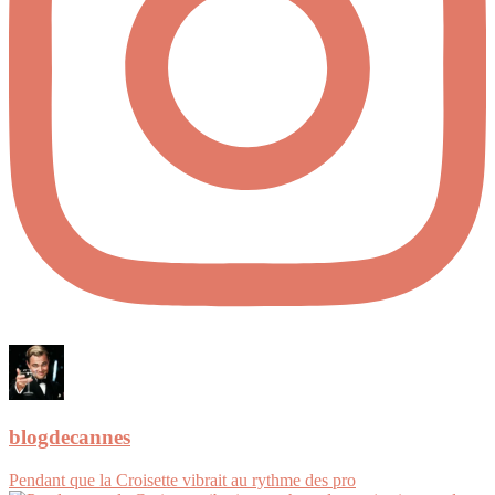
blogdecannes
Pendant que la Croisette vibrait au rythme des pro