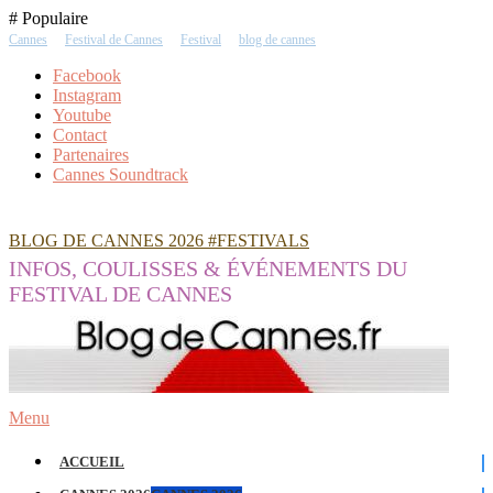
Skip
# Populaire
To
Cannes
Festival de Cannes
Festival
blog de cannes
Content
Facebook
Instagram
Youtube
Contact
Partenaires
Cannes Soundtrack
BLOG DE CANNES 2026 #FESTIVALS
INFOS, COULISSES & ÉVÉNEMENTS DU
FESTIVAL DE CANNES
Menu
ACCUEIL