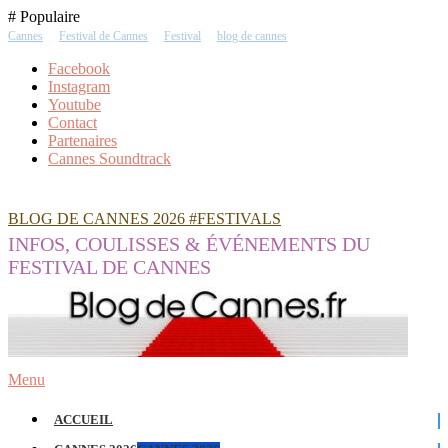
Skip
# Populaire
To
Cannes
Festival de Cannes
Festival
blog de cannes
Content
Facebook
Instagram
Youtube
Contact
Partenaires
Cannes Soundtrack
BLOG DE CANNES 2026 #FESTIVALS
INFOS, COULISSES & ÉVÉNEMENTS DU
FESTIVAL DE CANNES
Menu
ACCUEIL