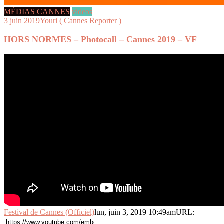
MÉDIAS CANNES
videos
3 juin 2019
Youri ( Cannes Reporter )
HORS NORMES – Photocall – Cannes 2019 – VF
Festival de Cannes (Officiel)
lun, juin 3, 2019 10:49am
URL: