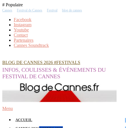
Skip
# Populaire
To
Cannes
Festival de Cannes
Festival
blog de cannes
Content
Facebook
Instagram
Youtube
Contact
Partenaires
Cannes Soundtrack
BLOG DE CANNES 2026 #FESTIVALS
INFOS, COULISSES & ÉVÉNEMENTS DU
FESTIVAL DE CANNES
Menu
ACCUEIL