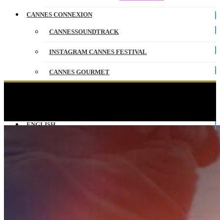
CANNES CONNEXION
CANNESSOUNDTRACK
INSTAGRAM CANNES FESTIVAL
CANNES GOURMET
CONTACT
HIGHEST 2 LOWEST – Conférence de presse –
VF – Cannes 2025
PARTENAIRES
ENGLISH