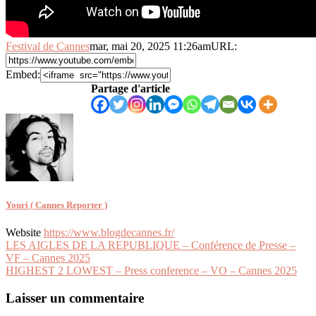
Festival de Cannes
mar, mai 20, 2025 11:26am
URL:
Embed:
Partage d'article
Youri ( Cannes Reporter )
Website
https://www.blogdecannes.fr/
Navigation
LES AIGLES DE LA REPUBLIQUE – Conférence de Presse –
VF – Cannes 2025
de
HIGHEST 2 LOWEST – Press conference – VO – Cannes 2025
l’article
Laisser un commentaire