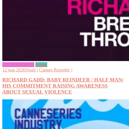
CANNESERIES
videos
12 juin 2026
Youri ( Cannes Reporter )
RICHARD GADD: BABY REINDEER / HALF MAN/
HIS COMMITMENT RAISING AWARENESS
ABOUT SEXUAL VIOLENCE