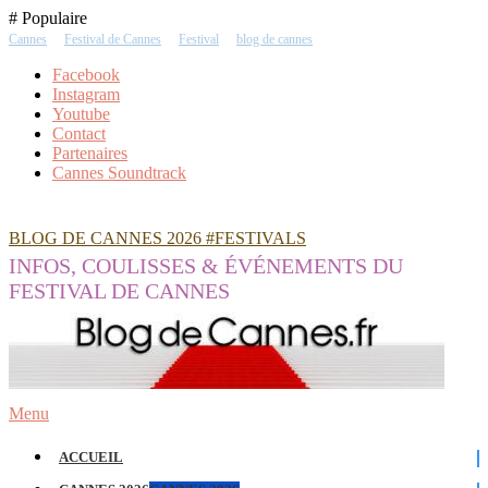
Skip
# Populaire
To
Cannes
Festival de Cannes
Festival
blog de cannes
Content
Facebook
Instagram
Youtube
Contact
Partenaires
Cannes Soundtrack
BLOG DE CANNES 2026 #FESTIVALS
INFOS, COULISSES & ÉVÉNEMENTS DU
FESTIVAL DE CANNES
Menu
ACCUEIL