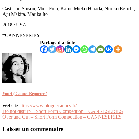
Cast: Jun Shison, Mina Fujii, Kaho, Mieko Harada, Noriko Eguchi,
Aju Makita, Marika Ito
2018 / USA
#CANNESERIES
Partage d'article
Youri ( Cannes Reporter )
Website
https://www.blogdecannes.fr/
Navigation
Do not disturb – Short Form Competition – CANNESERIES
Over and Out – Short Form Competition – CANNESERIES
de
l’article
Laisser un commentaire