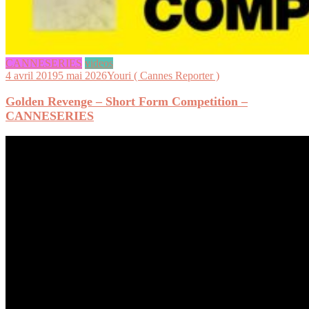
CANNESERIES
videos
4 avril 2019
5 mai 2026
Youri ( Cannes Reporter )
Golden Revenge – Short Form Competition –
CANNESERIES