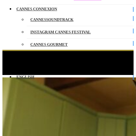
CANNES CONNEXION
CANNESSOUNDTRACK
INSTAGRAM CANNES FESTIVAL
CANNES GOURMET
CONTACT
Golden Revenge – Short Form Competition –
CANNESERIES
PARTENAIRES
ENGLISH