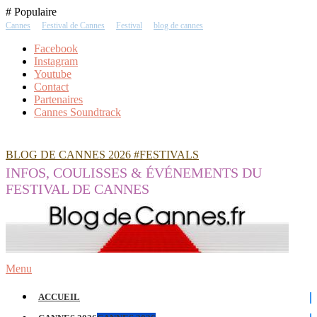
Skip
# Populaire
To
Cannes
Festival de Cannes
Festival
blog de cannes
Content
Facebook
Instagram
Youtube
Contact
Partenaires
Cannes Soundtrack
BLOG DE CANNES 2026 #FESTIVALS
INFOS, COULISSES & ÉVÉNEMENTS DU
FESTIVAL DE CANNES
Menu
ACCUEIL