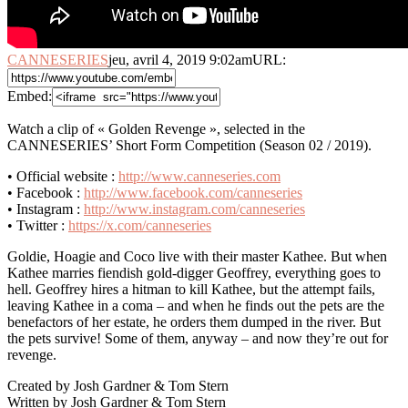
CANNESERIES
jeu, avril 4, 2019 9:02am
URL:
Embed:
Watch a clip of « Golden Revenge », selected in the
CANNESERIES’ Short Form Competition (Season 02 / 2019).
• Official
website :
http://www.canneseries.com
• Facebook :
http://www.facebook.com/canneseries
• Instagram :
http://www.instagram.com/canneseries
• Twitter :
https://x.com/canneseries
Goldie, Hoagie and Coco live with their master Kathee. But when
Kathee marries fiendish gold-digger Geoffrey, everything goes to
hell. Geoffrey hires a hitman to kill Kathee, but the attempt fails,
leaving Kathee in a coma – and when he finds out the pets are the
benefactors of her estate, he orders them dumped in the river. But
the pets survive! Some of them, anyway – and now they’re out for
revenge.
Created by Josh Gardner & Tom Stern
Written by Josh Gardner & Tom Stern