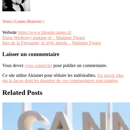
Youri ( Cannes Reporter )
Website
https://www.blogdecannes.fr/
Navigation
Daria Werbowy making of – Madame Figaro
Ines de la Fressange, le style absolu – Madame Figaro
de
l’article
Laisser un commentaire
Vous devez
vous connecter
pour publier un commentaire.
Ce site utilise Akismet pour réduire les indésirables.
En savoir plus
sur la façon dont les données de vos commentaires sont traitées
.
Related Posts