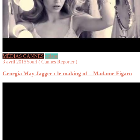
MÉDIAS CANNES
videos
3 avril 2015
Youri ( Cannes Reporter )
Georgia May Jagger : le making of – Madame Figaro