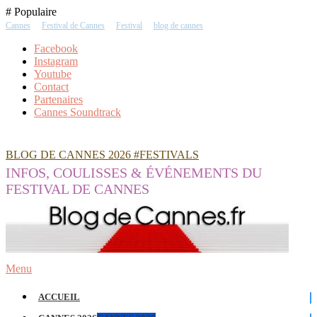
Skip
# Populaire
To
Cannes
Festival de Cannes
Festival
blog de cannes
Content
Facebook
Instagram
Youtube
Contact
Partenaires
Cannes Soundtrack
BLOG DE CANNES 2026 #FESTIVALS
INFOS, COULISSES & ÉVÉNEMENTS DU
FESTIVAL DE CANNES
Menu
ACCUEIL