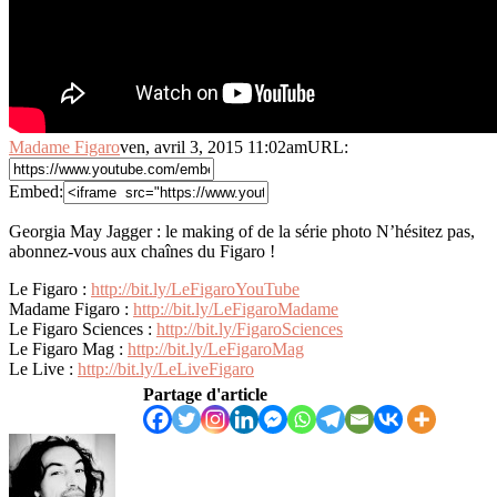
Madame Figaro
ven, avril 3, 2015 11:02am
URL:
Embed:
Georgia May Jagger : le making of de la série photo N’hésitez pas,
abonnez-vous aux chaînes du Figaro !
Le Figaro
:
http://bit.ly/LeFigaroYouTube
Madame Figaro :
http://bit.ly/LeFigaroMadame
Le Figaro Sciences :
http://bit.ly/FigaroSciences
Le Figaro Mag :
http://bit.ly/LeFigaroMag
Le Live :
http://bit.ly/LeLiveFigaro
Partage d'article