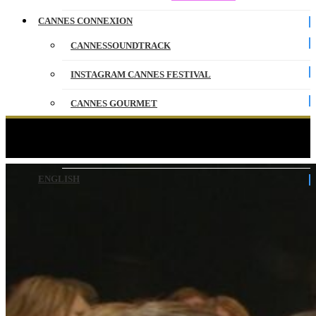
CANNES CONNEXION
CANNESSOUNDTRACK
INSTAGRAM CANNES FESTIVAL
CANNES GOURMET
CONTACT
FULL PHIL – Rang I – VO – Cannes 2026
PARTENAIRES
ENGLISH