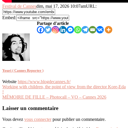
Festival de Cannes
dim, mai 17, 2026 10:07am
URL:
Embed:
Partage d'article
Youri ( Cannes Reporter )
Website
https://www.blogdecannes.fr/
Navigation
Working with children, the point of view from the director Kore-Eda
!
de
MÉMOIRE DE FILLE – Photocall – VO – Cannes 2026
l’article
Laisser un commentaire
Vous devez
vous connecter
pour publier un commentaire.