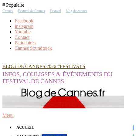
Skip
# Populaire
To
Cannes
Festival de Cannes
Festival
blog de cannes
Content
Facebook
Instagram
Youtube
Contact
Partenaires
Cannes Soundtrack
BLOG DE CANNES 2026 #FESTIVALS
INFOS, COULISSES & ÉVÉNEMENTS DU
FESTIVAL DE CANNES
Menu
ACCUEIL