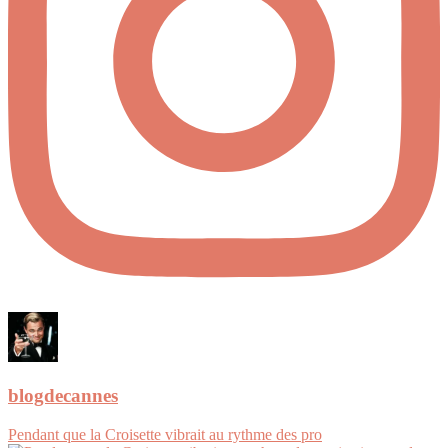
blogdecannes
Pendant que la Croisette vibrait au rythme des pro