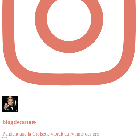
blogdecannes
Pendant que la Croisette vibrait au rythme des pro