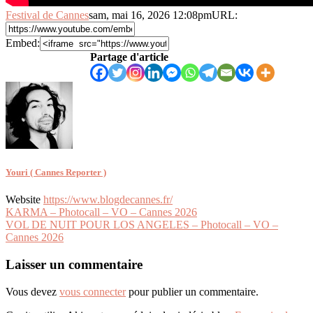
Festival de Cannes
sam, mai 16, 2026 12:08pm
URL:
Embed:
Partage d'article
Youri ( Cannes Reporter )
Website
https://www.blogdecannes.fr/
Navigation
KARMA – Photocall – VO – Cannes 2026
VOL DE NUIT POUR LOS ANGELES – Photocall – VO –
de
Cannes 2026
l’article
Laisser un commentaire
Vous devez
vous connecter
pour publier un commentaire.