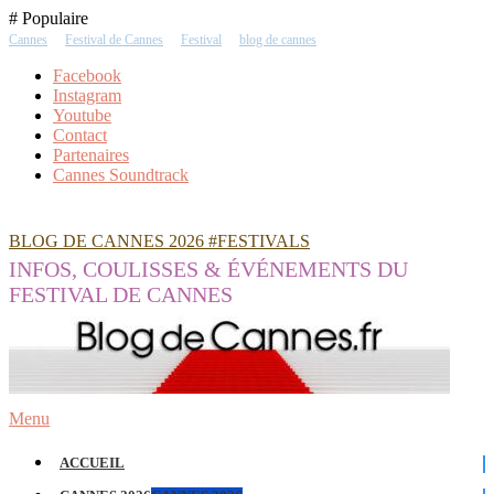
Skip
# Populaire
To
Cannes
Festival de Cannes
Festival
blog de cannes
Content
Facebook
Instagram
Youtube
Contact
Partenaires
Cannes Soundtrack
BLOG DE CANNES 2026 #FESTIVALS
INFOS, COULISSES & ÉVÉNEMENTS DU
FESTIVAL DE CANNES
Menu
ACCUEIL