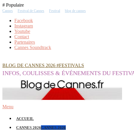
Skip
# Populaire
To
Cannes
Festival de Cannes
Festival
blog de cannes
Content
Facebook
Instagram
Youtube
Contact
Partenaires
Cannes Soundtrack
BLOG DE CANNES 2026 #FESTIVALS
INFOS, COULISSES & ÉVÉNEMENTS DU FESTIV
Menu
ACCUEIL
CANNES 2026
CANNES 2026