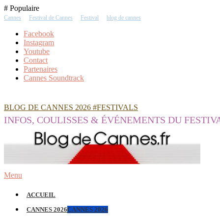
Skip
# Populaire
To
Cannes
Festival de Cannes
Festival
blog de cannes
Content
Facebook
Instagram
Youtube
Contact
Partenaires
Cannes Soundtrack
BLOG DE CANNES 2026 #FESTIVALS
INFOS, COULISSES & ÉVÉNEMENTS DU FESTIV
Menu
ACCUEIL
CANNES 2026
CANNES 2026