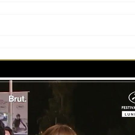
rique Bel profite du festival pour reconnecter avec se