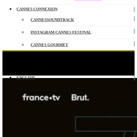
CANNES CONNEXION
CANNESSOUNDTRACK
INSTAGRAM CANNES FESTIVAL
CANNES GOURMET
CONTACT
Festival de Cannes – Annonce de la Sélection
officielle 2022
PARTENAIRES
ENGLISH