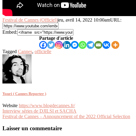
Festival de Cannes (Officiel)
jeu, avril 14, 2022 10:00am
URL:
Embed:
Partage d'article
Tagged
Cannes
,
officielle
Youri ( Cannes Reporter )
Website
https://www.blogdecannes.fr/
Navigation
Interview séries de DJILSI et SACHA
Festival de Cannes – Announcement of the 2022 Official Selection
de
l’article
Laisser un commentaire