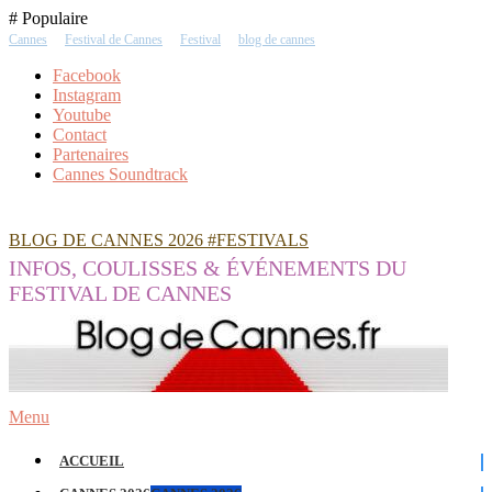
Skip
# Populaire
To
Cannes
Festival de Cannes
Festival
blog de cannes
Content
Facebook
Instagram
Youtube
Contact
Partenaires
Cannes Soundtrack
BLOG DE CANNES 2026 #FESTIVALS
INFOS, COULISSES & ÉVÉNEMENTS DU
FESTIVAL DE CANNES
Menu
ACCUEIL