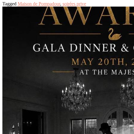
Tagged
Maison de Pompadour
,
soirées prive