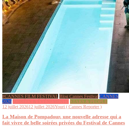
#CANNES FILM FESTIVAL
Blog Cannes Festival
CANNES
2026
SOIRÉES & ÉVÉNEMENTS
STARS & PEOPLE
12 juillet 2026
12 juillet 2026
Youri ( Cannes Reporter )
La Maison de Pompadour, une nouvelle adresse qui a
fait vivre de belle soirées privées du Festival de Cannes