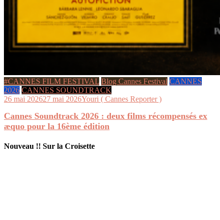
#CANNES FILM FESTIVAL
Blog Cannes Festival
CANNES
2026
CANNES SOUNDTRACK
26 mai 2026
27 mai 2026
Youri ( Cannes Reporter )
Cannes Soundtrack 2026 : deux films récompensés ex
æquo pour la 16ème édition
Nouveau !! Sur la Croisette