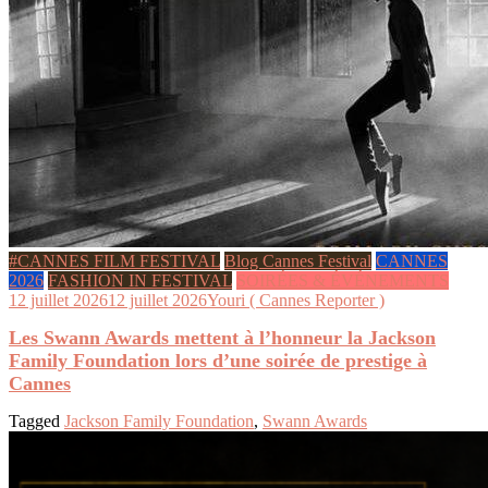
#CANNES FILM FESTIVAL
Blog Cannes Festival
CANNES
2026
FASHION IN FESTIVAL
SOIRÉES & ÉVÉNEMENTS
12 juillet 2026
12 juillet 2026
Youri ( Cannes Reporter )
Les Swann Awards mettent à l’honneur la Jackson
Family Foundation lors d’une soirée de prestige à
Cannes
Tagged
Jackson Family Foundation
,
Swann Awards