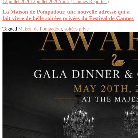
12 juillet 2026
12 juillet 2026
Youri ( Cannes Reporter )
La Maison de Pompadour, une nouvelle adresse qui a
fait vivre de belle soirées privées du Festival de Cannes
Tagged
Maison de Pompadour
,
soirées prive