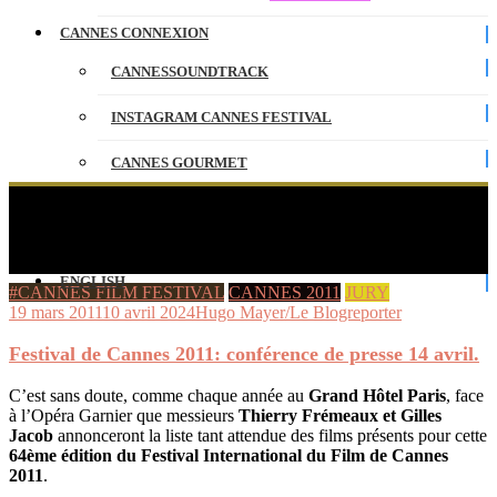
CANNES CONNEXION
CANNESSOUNDTRACK
INSTAGRAM CANNES FESTIVAL
CANNES GOURMET
CONTACT
Festival de Cannes 2011: conférence de presse 14
avril.
PARTENAIRES
ENGLISH
#CANNES FILM FESTIVAL
CANNES 2011
JURY
19 mars 2011
10 avril 2024
Hugo Mayer/Le Blogreporter
Festival de Cannes 2011: conférence de presse 14 avril.
C’est sans doute, comme chaque année au
Grand Hôtel Paris
, face
à l’Opéra Garnier que messieurs
Thierry Frémeaux et Gilles
Jacob
annonceront la liste tant attendue des films présents pour cette
64ème édition du Festival International du Film de Cannes
2011
.