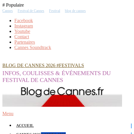
Skip
# Populaire
To
Cannes
Festival de Cannes
Festival
blog de cannes
Content
Facebook
Instagram
Youtube
Contact
Partenaires
Cannes Soundtrack
BLOG DE CANNES 2026 #FESTIVALS
INFOS, COULISSES & ÉVÉNEMENTS DU
FESTIVAL DE CANNES
Menu
ACCUEIL