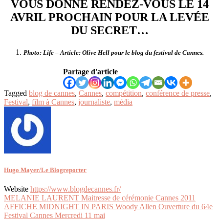
VOUS DONNE RENDEZ-VOUS LE 14
AVRIL PROCHAIN POUR LA LEVÉE
DU SECRET…
Photo: Life – Article: Olive Hell pour le blog du festival de Cannes.
Partage d'article
Tagged
blog de cannes
,
Cannes
,
compétition
,
conférence de presse
,
Festival
,
film à Cannes
,
journaliste
,
média
Hugo Mayer/Le Blogreporter
Website
https://www.blogdecannes.fr/
Navigation
MELANIE LAURENT Maitresse de cérémonie Cannes 2011
AFFICHE MIDNIGHT IN PARIS Woody Allen Ouverture du 64e
de
Festival Cannes Mercredi 11 mai