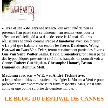
« Tree of life » de Térence Malick
, qui avait raté de peu sa
présence l’an passé sera certainement au rendez-vous pour la
sélection officielle, dû à sa date de sortie le 18 mai, d’autres
réalisateurs habitués comme
Pedro Almodovar
avec son thriller
« La piel que habito »
, ou encore
les frères Dardenne, Wo
ng
Kar-wai ou Lars Von Trier
, feront certainement partie des favoris.
Gus Van Sant, Walter Salles, David Cronenberg
font aussi partie
des hypothétiques présents et côté films français, on pourrait voir à
Cannes
Robert Guédiguian, Christophe Honoré, Bruno
Dumont ou Dominik Moll
.
Madonna
avec son
» W.E. »
et
André Téchiné avec
« Impardonnables »,
devraient privilégier la Mostra à Venise pour
présenter en avant-première leurs films respectifs .Mais, c’est sans
compter une bonne surprise de dernière minute…
LE BLOG DU FESTIVAL DE CANNES