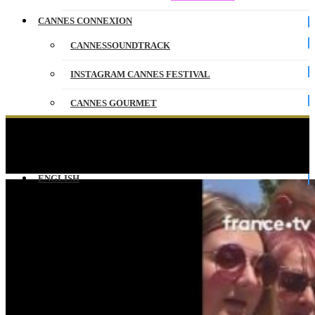
CANNES CONNEXION
CANNESSOUNDTRACK
INSTAGRAM CANNES FESTIVAL
CANNES GOURMET
CONTACT
Félix Lefebvre au contact des festivaliers du
Festival de Canne !
PARTENAIRES
ENGLISH