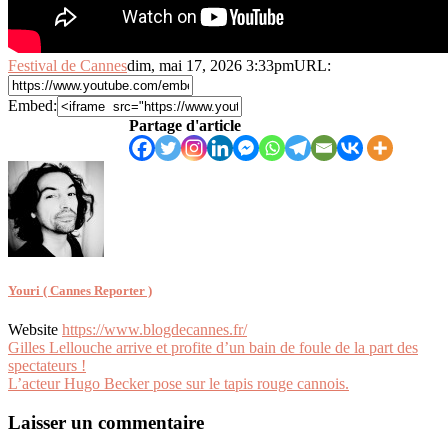
Festival de Cannes
dim, mai 17, 2026 3:33pm
URL:
Embed:
Partage d'article
Youri ( Cannes Reporter )
Website
https://www.blogdecannes.fr/
Navigation
Gilles Lellouche arrive et profite d’un bain de foule de la part des
spectateurs !
de
L’acteur Hugo Becker pose sur le tapis rouge cannois.
l’article
Laisser un commentaire