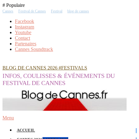
Skip
# Populaire
To
Cannes
Festival de Cannes
Festival
blog de cannes
Content
Facebook
Instagram
Youtube
Contact
Partenaires
Cannes Soundtrack
BLOG DE CANNES 2026 #FESTIVALS
INFOS, COULISSES & ÉVÉNEMENTS DU
FESTIVAL DE CANNES
Menu
ACCUEIL