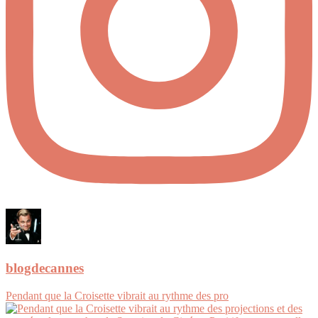
blogdecannes
Pendant que la Croisette vibrait au rythme des pro