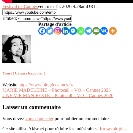
Festival de Cannes
ven, mai 15, 2026 9:28am
URL:
Embed:
Partage d'article
Youri ( Cannes Reporter )
Website
https://www.blogdecannes.fr/
Navigation
MARIE MADELEINE – Photocall – VO – Cannes 2026
UNE VIE MANIFESTE – Photocall – VO – Cannes 2026
de
l’article
Laisser un commentaire
Vous devez
vous connecter
pour publier un commentaire.
Ce site utilise Akismet pour réduire les indésirables.
En savoir plus