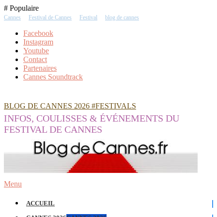
Skip
# Populaire
To
Cannes
Festival de Cannes
Festival
blog de cannes
Content
Facebook
Instagram
Youtube
Contact
Partenaires
Cannes Soundtrack
BLOG DE CANNES 2026 #FESTIVALS
INFOS, COULISSES & ÉVÉNEMENTS DU
FESTIVAL DE CANNES
Menu
ACCUEIL