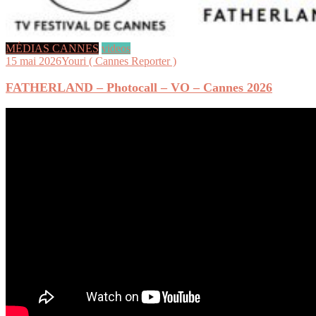
MÉDIAS CANNES
videos
15 mai 2026
Youri ( Cannes Reporter )
FATHERLAND – Photocall – VO – Cannes 2026