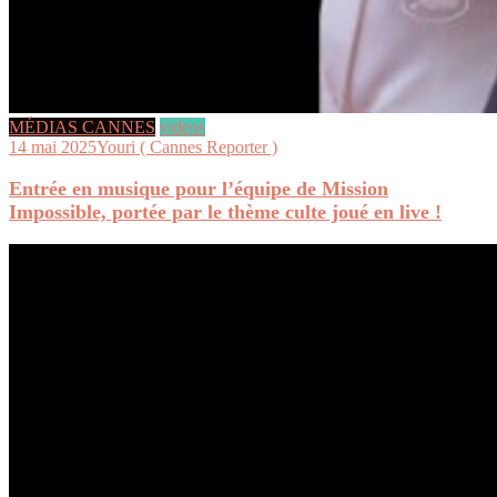
MÉDIAS CANNES
videos
14 mai 2025
Youri ( Cannes Reporter )
Entrée en musique pour l’équipe de Mission
Impossible, portée par le thème culte joué en live !