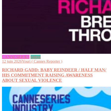
CANNESERIES
videos
12 juin 2026
Youri ( Cannes Reporter )
RICHARD GADD: BABY REINDEER / HALF MAN/
HIS COMMITMENT RAISING AWARENESS
ABOUT SEXUAL VIOLENCE