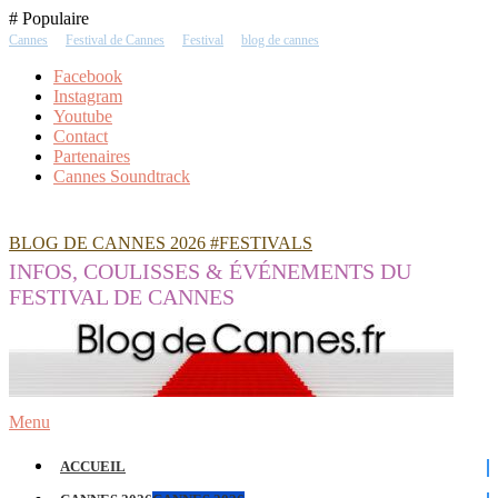
Skip
# Populaire
To
Cannes
Festival de Cannes
Festival
blog de cannes
Content
Facebook
Instagram
Youtube
Contact
Partenaires
Cannes Soundtrack
BLOG DE CANNES 2026 #FESTIVALS
INFOS, COULISSES & ÉVÉNEMENTS DU
FESTIVAL DE CANNES
Menu
ACCUEIL