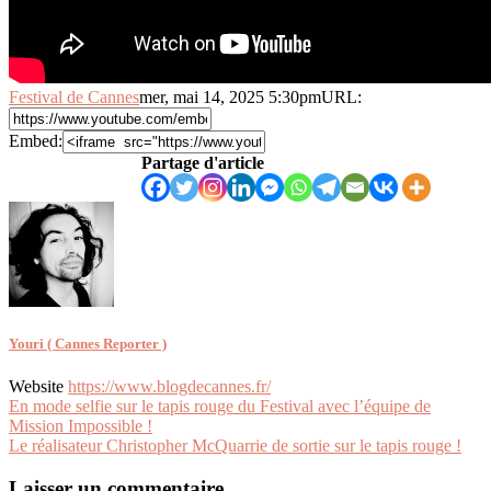
Festival de Cannes
mer, mai 14, 2025 5:30pm
URL:
Embed:
Partage d'article
Youri ( Cannes Reporter )
Website
https://www.blogdecannes.fr/
Navigation
En mode selfie sur le tapis rouge du Festival avec l’équipe de
Mission Impossible !
de
Le réalisateur Christopher McQuarrie de sortie sur le tapis rouge !
l’article
Laisser un commentaire