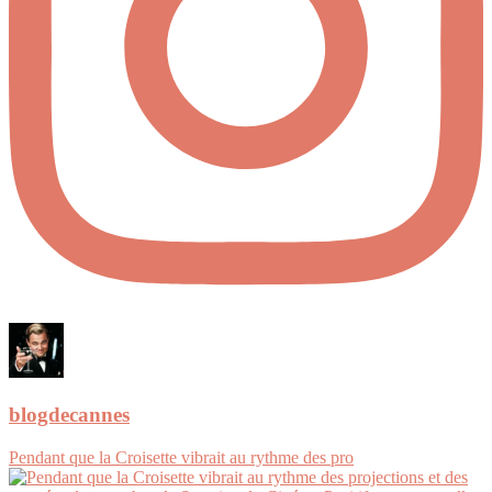
blogdecannes
Pendant que la Croisette vibrait au rythme des pro