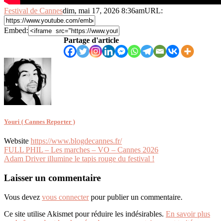
Festival de Cannes
dim, mai 17, 2026 8:36am
URL:
Embed:
Partage d'article
Youri ( Cannes Reporter )
Website
https://www.blogdecannes.fr/
Navigation
FULL PHIL – Les marches – VO – Cannes 2026
Adam Driver illumine le tapis rouge du festival !
de
l’article
Laisser un commentaire
Vous devez
vous connecter
pour publier un commentaire.
Ce site utilise Akismet pour réduire les indésirables.
En savoir plus