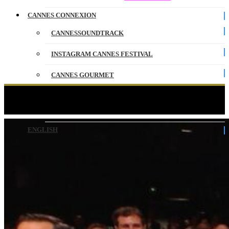
CANNES CONNEXION
CANNESSOUNDTRACK
INSTAGRAM CANNES FESTIVAL
CANNES GOURMET
CONTACT
EL SER QUERIDO – Rang I – VO – Cannes 2026
PARTENAIRES
ENGLISH