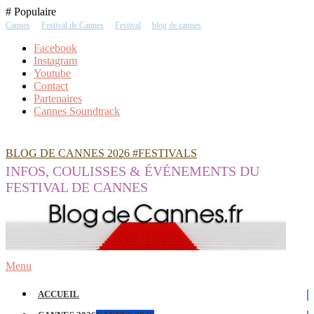
Skip
# Populaire
To
Cannes
Festival de Cannes
Festival
blog de cannes
Content
Facebook
Instagram
Youtube
Contact
Partenaires
Cannes Soundtrack
BLOG DE CANNES 2026 #FESTIVALS
INFOS, COULISSES & ÉVÉNEMENTS DU
FESTIVAL DE CANNES
Menu
ACCUEIL