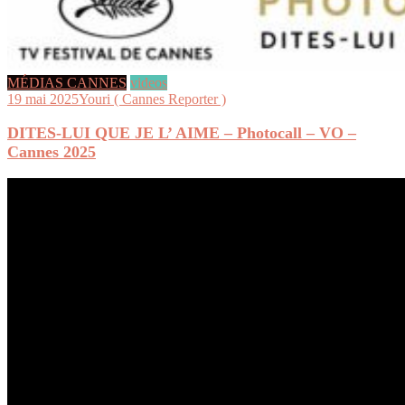
MÉDIAS CANNES
videos
19 mai 2025
Youri ( Cannes Reporter )
DITES-LUI QUE JE L’ AIME – Photocall – VO –
Cannes 2025