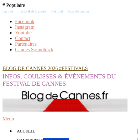
Skip
# Populaire
To
Cannes
Festival de Cannes
Festival
blog de cannes
Content
Facebook
Instagram
Youtube
Contact
Partenaires
Cannes Soundtrack
BLOG DE CANNES 2026 #FESTIVALS
INFOS, COULISSES & ÉVÉNEMENTS DU
FESTIVAL DE CANNES
Menu
ACCUEIL