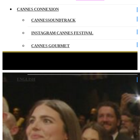
CANNES CONNEXION
CANNESSOUNDTRACK
INSTAGRAM CANNES FESTIVAL
CANNES GOURMET
CONTACT
DIAMOND – Rang I – VO – Cannes 2026
PARTENAIRES
ENGLISH