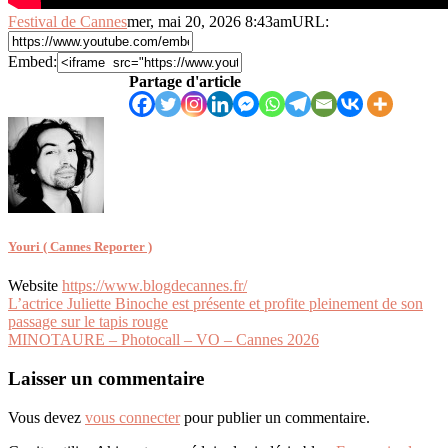
Festival de Cannes
mer, mai 20, 2026 8:43am
URL:
Embed:
Partage d'article
Youri ( Cannes Reporter )
Website
https://www.blogdecannes.fr/
Navigation
L’actrice Juliette Binoche est présente et profite pleinement de son
passage sur le tapis rouge
de
MINOTAURE – Photocall – VO – Cannes 2026
l’article
Laisser un commentaire
Vous devez
vous connecter
pour publier un commentaire.