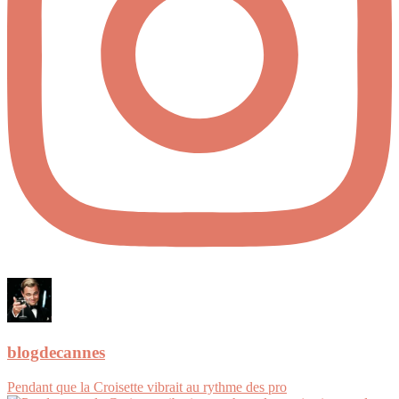
blogdecannes
Pendant que la Croisette vibrait au rythme des pro