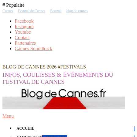
Skip
# Populaire
To
Cannes
Festival de Cannes
Festival
blog de cannes
Content
Facebook
Instagram
Youtube
Contact
Partenaires
Cannes Soundtrack
BLOG DE CANNES 2026 #FESTIVALS
INFOS, COULISSES & ÉVÉNEMENTS DU
FESTIVAL DE CANNES
Menu
ACCUEIL