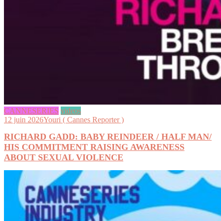
CANNESERIES
videos
12 juin 2026
Youri ( Cannes Reporter )
RICHARD GADD: BABY REINDEER / HALF MAN/
HIS COMMITMENT RAISING AWARENESS
ABOUT SEXUAL VIOLENCE