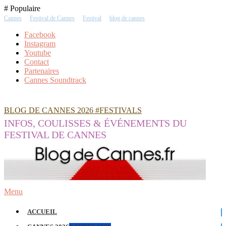
Skip
# Populaire
To
Cannes
Festival de Cannes
Festival
blog de cannes
Content
Facebook
Instagram
Youtube
Contact
Partenaires
Cannes Soundtrack
BLOG DE CANNES 2026 #FESTIVALS
INFOS, COULISSES & ÉVÉNEMENTS DU
FESTIVAL DE CANNES
Menu
ACCUEIL