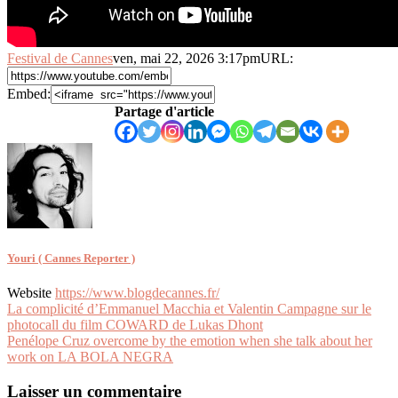
Festival de Cannes
ven, mai 22, 2026 3:17pm
URL:
Embed:
Partage d'article
Youri ( Cannes Reporter )
Website
https://www.blogdecannes.fr/
Navigation
La complicité d’Emmanuel Macchia et Valentin Campagne sur le
photocall du film COWARD de Lukas Dhont
de
Penélope Cruz overcome by the emotion when she talk about her
l’article
work on LA BOLA NEGRA
Laisser un commentaire