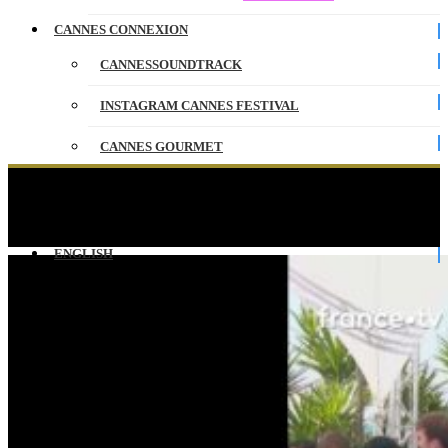
CANNES CONNEXION
CANNESSOUNDTRACK
INSTAGRAM CANNES FESTIVAL
CANNES GOURMET
CONTACT
Danse collective de l’ensemble de l’équipe du film
COWARD, réalisé par Lukas Dhont !
PARTENAIRES
ENGLISH