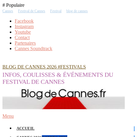
Skip
# Populaire
To
Cannes
Festival de Cannes
Festival
blog de cannes
Content
Facebook
Instagram
Youtube
Contact
Partenaires
Cannes Soundtrack
BLOG DE CANNES 2026 #FESTIVALS
INFOS, COULISSES & ÉVÉNEMENTS DU
FESTIVAL DE CANNES
Menu
ACCUEIL