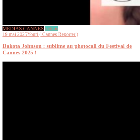
MÉDIAS CANNES
videos
19 mai 2025
Youri ( Cannes Reporter )
Dakota Johnson : sublime au photocall du Festival de
Cannes 2025 !