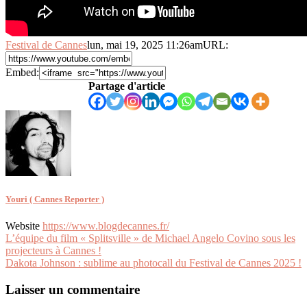
Festival de Cannes
lun, mai 19, 2025 11:26am
URL:
Embed:
Partage d'article
Youri ( Cannes Reporter )
Website
https://www.blogdecannes.fr/
Navigation
L’équipe du film « Splitsville » de Michael Angelo Covino sous les
projecteurs à Cannes !
de
Dakota Johnson : sublime au photocall du Festival de Cannes 2025 !
l’article
Laisser un commentaire